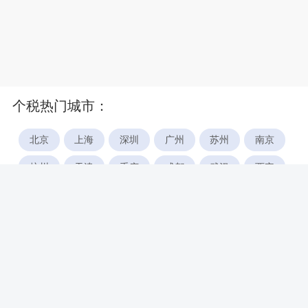
个税热门城市：
北京
上海
深圳
广州
苏州
南京
杭州
天津
重庆
成都
武汉
西安
郑州
宁波
合肥
厦门
福州
长沙
东莞
佛山
青岛
无锡
南昌
石家庄
唐山
咸阳
沈阳
大连
太原
南宁
昆明
哈尔滨
呼和浩特
长春
贵阳
乌鲁木齐
兰州
海口
银川
西宁
惠州
珠海