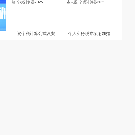
台企
工资个税计算公式及案例
个人所得税专项附加扣除
的个
讲解-个税计算器2025
热点问题-个税计算器
算方
2025