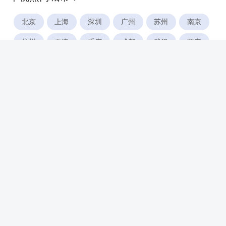
北京
上海
深圳
广州
苏州
南京
杭州
天津
重庆
成都
武汉
西安
郑州
宁波
合肥
厦门
福州
长沙
东莞
佛山
青岛
无锡
南昌
石家庄
唐山
咸阳
沈阳
大连
太原
南宁
昆明
哈尔滨
呼和浩特
长春
贵阳
乌鲁木齐
兰州
海口
银川
西宁
惠州
珠海
中山
江门
汕头
湛江
常州
南通
徐州
镇江
扬州
盐城
泰州
淮安
连云港
宿迁
温州
台州
金华
绍兴
湖州
绵阳
潍坊
临沂
淄博
济宁