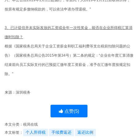
按原有规定多缴纳税款的，可以依法申请办理退税。”
3、已计提但并未实际发放的工资或全年一次性奖金，能否在企业所得税汇算清
缴时扣除？
根据《国家税务总局关于企业工资薪金和职工福利费等支出税前扣除问题的公
告》（国家税务总局公告2015年第34号）第二条的规定：“企业在年度汇算清缴
结束前向员工实际支付的已预提汇缴年度工资薪金，准予在汇缴年度按规定扣
除。”
来源：深圳税务
点赞(
5
)
本文分类：
税局在线
个人所得税
手续费返还
返还比例
本文标签：