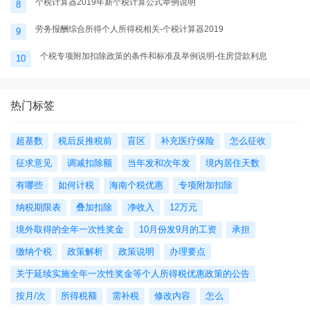
个税计算器2019年新个税计算公式举例说明
8
劳务报酬综合所得个人所得税相关-个税计算器2019
9
个税专项附加扣除政策的条件和标准及举例说明-住房贷款利息
10
热门标签
超基数
税后反推税前
盲区
补充医疗保险
怎么征收
征求意见
调减扣除额
当年发和次年发
境内居住天数
有哪些
如何计税
海南个税优惠
专项附加扣除
纳税期限表
叠加扣除
净收入
12万元
境外取得的全年一次性奖金
10月份发9月的工资
承担
缴纳个税
政策解析
政策说明
办理要点
关于延续实施全年一次性奖金等个人所得税优惠政策的公告
按月/次
所得税额
需补税
修改内容
怎么