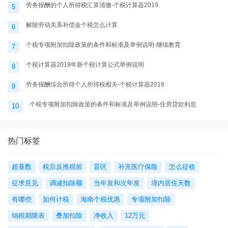
劳务报酬的个人所得税汇算清缴-个税计算器2019
5
解除劳动关系补偿金个税怎么计算
6
个税专项附加扣除政策的条件和标准及举例说明-继续教育
7
个税计算器2019年新个税计算公式举例说明
8
劳务报酬综合所得个人所得税相关-个税计算器2019
9
个税专项附加扣除政策的条件和标准及举例说明-住房贷款利息
10
热门标签
超基数
税后反推税前
盲区
补充医疗保险
怎么征收
征求意见
调减扣除额
当年发和次年发
境内居住天数
有哪些
如何计税
海南个税优惠
专项附加扣除
纳税期限表
叠加扣除
净收入
12万元