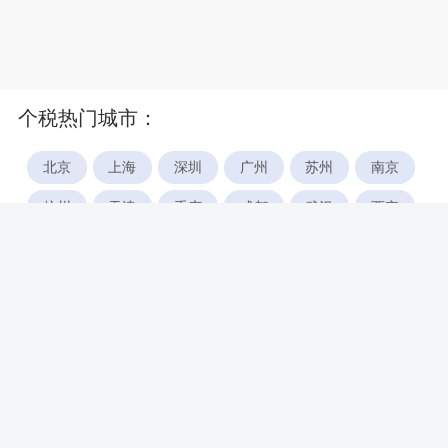
个税热门城市：
北京
上海
深圳
广州
苏州
南京
杭州
天津
重庆
成都
武汉
西安
郑州
宁波
合肥
厦门
福州
长沙
东莞
佛山
青岛
无锡
南昌
石家庄
唐山
咸阳
沈阳
大连
太原
南宁
昆明
哈尔滨
呼和浩特
长春
贵阳
乌鲁木齐
兰州
海口
银川
西宁
惠州
珠海
中山
江门
汕头
湛江
常州
南通