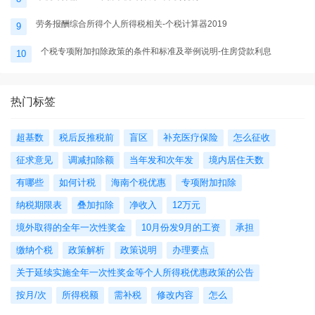
劳务报酬综合所得个人所得税相关-个税计算器2019
9
个税专项附加扣除政策的条件和标准及举例说明-住房贷款利息
10
热门标签
超基数
税后反推税前
盲区
补充医疗保险
怎么征收
征求意见
调减扣除额
当年发和次年发
境内居住天数
有哪些
如何计税
海南个税优惠
专项附加扣除
纳税期限表
叠加扣除
净收入
12万元
境外取得的全年一次性奖金
10月份发9月的工资
承担
缴纳个税
政策解析
政策说明
办理要点
关于延续实施全年一次性奖金等个人所得税优惠政策的公告
按月/次
所得税额
需补税
修改内容
怎么