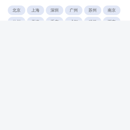
北京
上海
深圳
广州
苏州
南京
杭州
天津
重庆
成都
武汉
西安
郑州
宁波
合肥
厦门
福州
长沙
东莞
佛山
青岛
无锡
南昌
石家庄
唐山
咸阳
沈阳
大连
太原
南宁
昆明
哈尔滨
呼和浩特
长春
贵阳
乌鲁木齐
兰州
海口
银川
西宁
惠州
珠海
中山
江门
汕头
湛江
常州
南通
徐州
镇江
扬州
盐城
泰州
淮安
连云港
宿迁
温州
台州
金华
绍兴
湖州
绵阳
潍坊
临沂
淄博
济宁