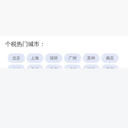
个税热门城市：
北京
上海
深圳
广州
苏州
南京
杭州
天津
重庆
成都
武汉
西安
郑州
宁波
合肥
厦门
福州
长沙
东莞
佛山
青岛
无锡
南昌
石家庄
唐山
咸阳
沈阳
大连
太原
南宁
昆明
哈尔滨
呼和浩特
长春
贵阳
乌鲁木齐
兰州
海口
银川
西宁
惠州
珠海