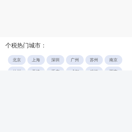
个税热门城市：
北京
上海
深圳
广州
苏州
南京
杭州
天津
重庆
成都
武汉
西安
郑州
宁波
合肥
厦门
福州
长沙
东莞
佛山
青岛
无锡
南昌
石家庄
唐山
咸阳
沈阳
大连
太原
南宁
昆明
哈尔滨
呼和浩特
长春
贵阳
乌鲁木齐
兰州
海口
银川
西宁
惠州
珠海