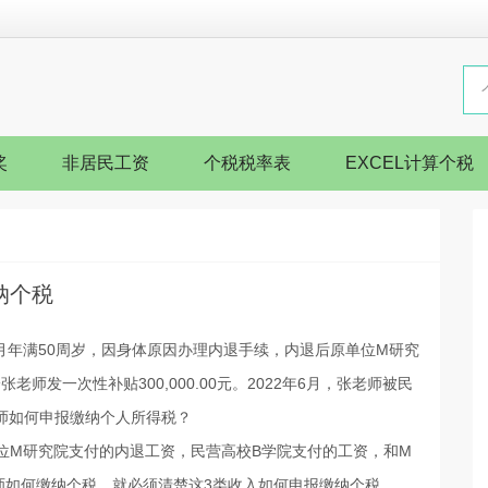
奖
非居民工资
个税税率表
EXCEL计算个税
纳个税
月年满50周岁，因身体原因办理内退手续，内退后原单位M研究
张老师发一次性补贴300,000.00元。2022年6月，张老师被民
张老师如何申报缴纳个人所得税？
位M研究院支付的内退工资，民营高校B学院支付的工资，和M
师如何缴纳个税，就必须清楚这3类收入如何申报缴纳个税。