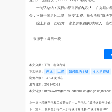
通知》（国税发〔1999〕58号）继续有效。
一句话总结：
实行内部退养的纳税人，在办理内
金，不属于离退休工资，应按“工资、薪金所得”依法
综上所述，2022年，张老师取得的3类收入，应按
---来源于：每日一税
本文分类：
工资、薪金所得
内退
工资
如何缴纳个税
个人所得税
本文标签：
浏览次数：
13393
次浏览
发布日期：2023-02-22
本文链接：
https://www.gerensuodeshui.cn/gongzixinjin/1206
上一篇 >
稿酬所得和工资薪金的个人所得税汇算清缴案例讲解-
下一篇 >
工资薪金所得个人所得税计算详解-个税计算器2023