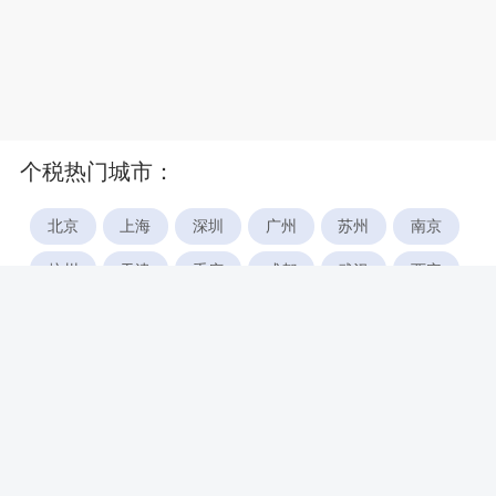
个税热门城市：
北京
上海
深圳
广州
苏州
南京
杭州
天津
重庆
成都
武汉
西安
郑州
宁波
合肥
厦门
福州
长沙
东莞
佛山
青岛
无锡
南昌
石家庄
唐山
咸阳
沈阳
大连
太原
南宁
昆明
哈尔滨
呼和浩特
长春
贵阳
乌鲁木齐
兰州
海口
银川
西宁
惠州
珠海