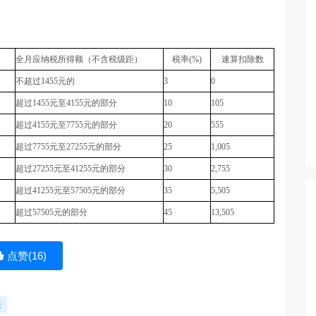
全月应纳税所得额（不含税级距）
税率
(%)
速算扣除数
不超过
1455
元的
3
0
超过
1455
元至
4155
元的部分
10
105
超过
4155
元至
7755
元的部分
20
555
超过
7755
元至
27255
元的部分
25
1,005
超过
27255
元至
41255
元的部分
30
2,755
超过
41255
元至
57505
元的部分
35
5,505
超过
57505
元的部分
45
13,505
点赞(
16
)
表