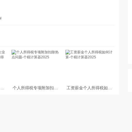
l
台企
个人所得税专项附加扣除
工资薪金个人所得税如何
的个
热点问题-个税计算器
计算-个税计算器2025
算方
2025