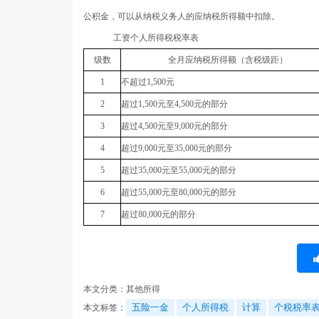
公积金，可以从纳税义务人的应纳税所得额中扣除。
工资个人所得税税率表
级数
全月应纳税所得额（含税级距）
1
不超过
1,500
元
2
超过
1,500
元至
4,500
元的部分
3
超过
4,500
元至
9,000
元的部分
4
超过
9,000
元至
35,000
元的部分
5
超过
35,000
元至
55,000
元的部分
6
超过
55,000
元至
80,000
元的部分
7
超过
80,000
元的部分
本文分类：
其他所得
五险一金
个人所得税
计算
个税税率
本文标签：