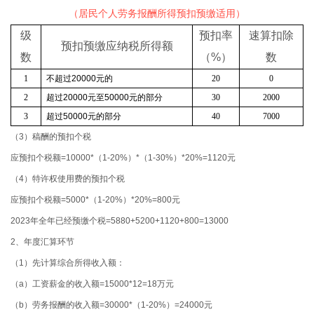
（居民个人劳务报酬所得预扣预缴适用）
级
预扣率
速算扣除
预扣预缴应纳税所得额
数
（
%
）
数
1
不超过
20000
元的
20
0
2
超过
20000
元至
50000
元的部分
30
2000
3
超过
50000
元的部分
40
7000
（3）稿酬的预扣个税
应预扣个税额=10000*（1-20%）*（1-30%）*20%=1120元
（4）特许权使用费的预扣个税
应预扣个税额=5000*（1-20%）*20%=800元
2023年全年已经预缴个税=5880+5200+1120+800=13000
2、年度汇算环节
（1）先计算综合所得收入额：
（a）工资薪金的收入额=15000*12=18万元
（b）劳务报酬的收入额=30000*（1-20%）=24000元