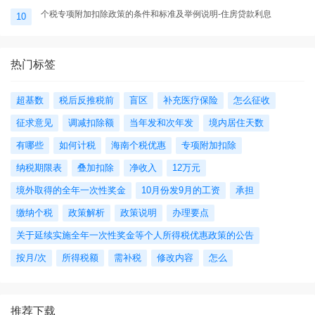
个税专项附加扣除政策的条件和标准及举例说明-住房贷款利息
10
热门标签
超基数
税后反推税前
盲区
补充医疗保险
怎么征收
征求意见
调减扣除额
当年发和次年发
境内居住天数
有哪些
如何计税
海南个税优惠
专项附加扣除
纳税期限表
叠加扣除
净收入
12万元
境外取得的全年一次性奖金
10月份发9月的工资
承担
缴纳个税
政策解析
政策说明
办理要点
关于延续实施全年一次性奖金等个人所得税优惠政策的公告
按月/次
所得税额
需补税
修改内容
怎么
推荐下载