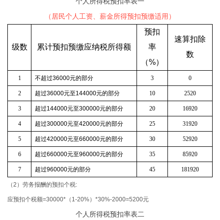
个人所得税预扣率表一
（居民个人工资、薪金所得预扣预缴适用）
预扣
速算扣除
级数
累计预扣预缴应纳税所得额
率
数
（
%
）
1
不超过
36000
元的部分
3
0
2
超过
36000
元至
144000
元的部分
10
2520
3
超过
144000
元至
300000
元的部分
20
16920
4
超过
300000
元至
420000
元的部分
25
31920
5
超过
420000
元至
660000
元的部分
30
52920
6
超过
660000
元至
960000
元的部分
35
85920
7
超过
960000
元的部分
45
181920
（2）劳务报酬的预扣个税:
应预扣个税额=30000*（1-20%）*30%-2000=5200元
个人所得税预扣率表二