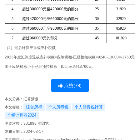
4
超过
300000
元至
420000
元的部分
25
31920
5
超过
420000
元至
660000
元的部分
30
52920
6
超过
660000
元至
960000
元的部分
35
85920
7
超过
960000
元的部分
45
181920
（4）最后计算应退或应补税额
2023年度汇算应退或应补税额=应纳税额-已经预扣税额=9240-13000=-3760元
由于应纳税额小于已经预扣税额，因此应退税3760元。
点赞(
79
)
本文分类：
汇算清缴
综合所得
个人所得税
个人所得税计算
本文标签：
个税计算器2024
浏览次数：
301898
次浏览
发布日期：2024-03-17
本文链接：
https://www.gerensuodeshui.cn/huisuanqingjiao/1377.html