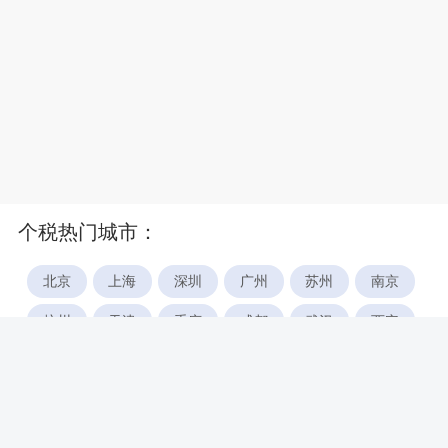
个税热门城市：
北京
上海
深圳
广州
苏州
南京
杭州
天津
重庆
成都
武汉
西安
郑州
宁波
合肥
厦门
福州
长沙
东莞
佛山
青岛
无锡
南昌
石家庄
唐山
咸阳
沈阳
大连
太原
南宁