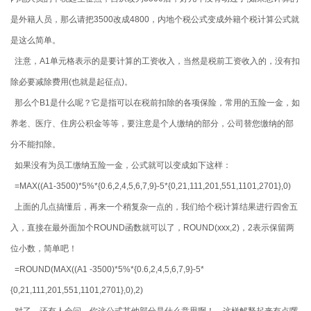
是外籍人员，那么请把3500改成4800，内地个税公式变成外籍个税计算公式就
是这么简单。
注意，
A1
单元格表示的是要计算的工资收入，当然是税前工资收入的，没有扣
除必要减除费用(也就是起征点)。
那么个
B1
是什么呢？它是指可以在税前扣除的各项保险，常用的
五险一金
，如
养老、医疗、住房公积金等等，要注意是个人缴纳的部分，公司替您缴纳的部
分不能扣除。
如果没有为员工缴纳五险一金，公式就可以变成如下这样：
=MAX((A1-3500)*5%*{0.6,2,4,5,6,7,9}-5*{0,21,111,201,551,1101,2701},0)
上面的几点搞懂后，再来一个稍复杂一点的，我们给个税计算结果进行四舍五
入，直接在最外面加个ROUND函数就可以了，ROUND(xxx,2)，2表示保留两
位小数，简单吧！
=ROUND(MAX((A1 -3500)*5%*{0.6,2,4,5,6,7,9}-5*
{0,21,111,201,551,1101,2701},0),2)
对了，还有人会问，你这公式其他部分是什么意思啊！，这样解释起来有点啰