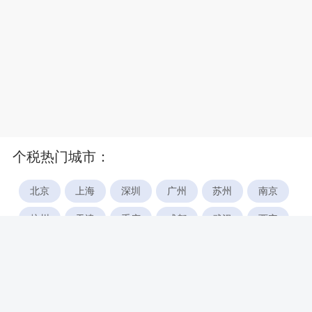
个税热门城市：
北京
上海
深圳
广州
苏州
南京
杭州
天津
重庆
成都
武汉
西安
郑州
宁波
合肥
厦门
福州
长沙
东莞
佛山
青岛
无锡
南昌
石家庄
唐山
咸阳
沈阳
大连
太原
南宁