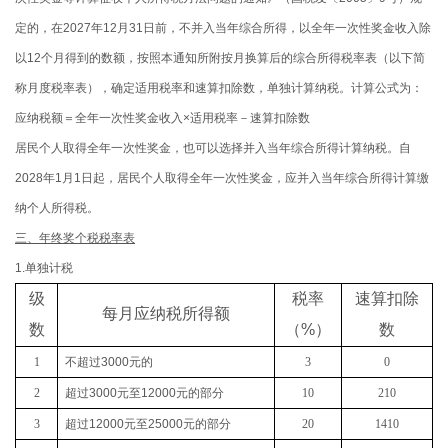
定的，在2027年12月31日前，不并入当年综合所得，以全年一次性奖金收入除
以12个月得到的数额，按照本通知所附按月换算后的综合所得税率表（以下简
称月度税率表），确定适用税率和速算扣除数，单独计算纳税。计算公式为：
应纳税额＝全年一次性奖金收入×适用税率－速算扣除数
居民个人取得全年一次性奖金，也可以选择并入当年综合所得计算纳税。自
2028年1月1日起，居民个人取得全年一次性奖金，应并入当年综合所得计算缴
纳个人所得税。
三、年终奖个税税率表
1.单独计税
级
税率
速算扣除
每月应纳税所得额
数
（
%
）
数
1
不超过
3000
元的
3
0
2
超过
3000
元至
12000
元的部分
10
210
3
超过
12000
元至
25000
元的部分
20
1410