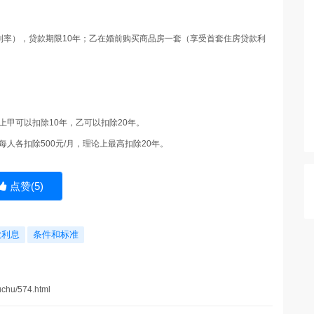
利率），贷款期限10年；乙在婚前购买商品房一套（享受首套住房贷款利
论上甲可以扣除10年，乙可以扣除20年。
每人各扣除500元/月，理论上最高扣除20年。
点赞(
5
)
款利息
条件和标准
uchu/574.html