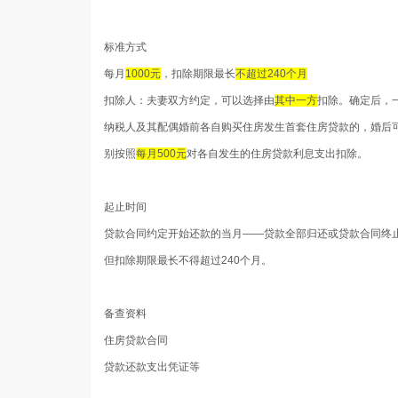
标准方式
每月
1000元
，扣除期限最长
不超过240个月
扣除人：夫妻双方约定，可以选择由
其中一方
扣除。确定后，
纳税人及其配偶婚前各自购买住房发生首套住房贷款的，婚后可
别按照
每月500元
对各自发生的住房贷款利息支出扣除。
起止时间
贷款合同约定开始还款的当月——贷款全部归还或贷款合同终
但扣除期限最长不得超过240个月。
备查资料
住房贷款合同
贷款还款支出凭证等