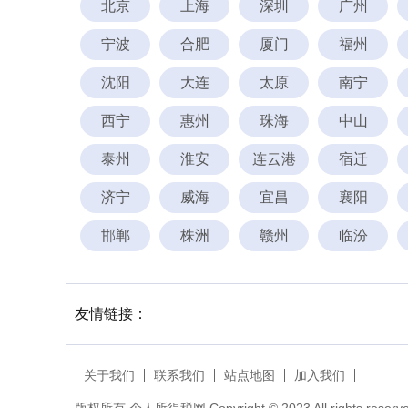
北京
上海
深圳
广州
宁波
合肥
厦门
福州
沈阳
大连
太原
南宁
西宁
惠州
珠海
中山
泰州
淮安
连云港
宿迁
济宁
威海
宜昌
襄阳
邯郸
株洲
赣州
临汾
友情链接：
关于我们
联系我们
站点地图
加入我们