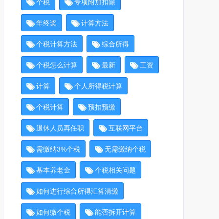
个税
专项附加扣除
年终奖
计算方法
个税计算方法
综合所得
个税怎么计算
最新
工资
计算
个人所得税计算
个税计算
预扣预缴
退休人员再任职
互联网平台
需缴纳3%个税
无需缴纳个税
基本养老金
个税相关问题
如何进行综合所得汇算清缴
如何缴个税
能否拆开计算