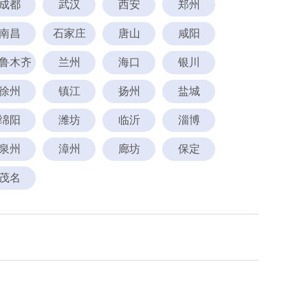
成都
武汉
西安
郑州
南昌
石家庄
唐山
咸阳
鲁木齐
兰州
海口
银川
徐州
镇江
扬州
盐城
绵阳
潍坊
临沂
淄博
泉州
漳州
廊坊
保定
茂名