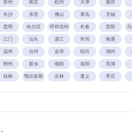
苏州
南京
杭州
天津
重庆
长沙
东莞
佛山
青岛
无锡
昆明
哈尔滨
呼和浩特
长春
贵阳
乌
江门
汕头
湛江
常州
南通
温州
台州
金华
绍兴
湖州
荆州
新乡
南阳
洛阳
芜湖
桂林
鄂尔多斯
吉林
遵义
枣庄