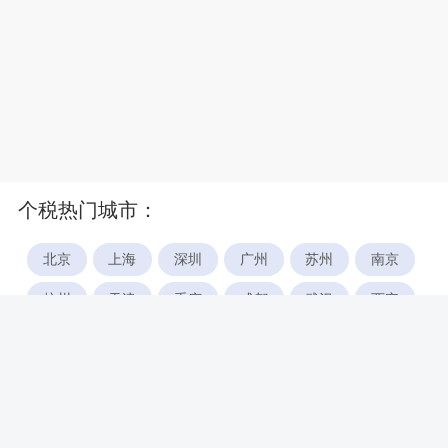
个税热门城市：
北京
上海
深圳
广州
苏州
南京
杭州
天津
重庆
成都
武汉
西安
郑州
宁波
合肥
厦门
福州
长沙
东莞
佛山
青岛
无锡
南昌
石家庄
唐山
咸阳
沈阳
大连
太原
南宁