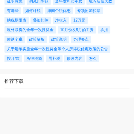
征求意见
调减扣除额
当年发和次年发
境内居住天数
有哪些
如何计税
海南个税优惠
专项附加扣除
纳税期限表
叠加扣除
净收入
12万元
境外取得的全年一次性奖金
10月份发9月的工资
承担
缴纳个税
政策解析
政策说明
办理要点
关于延续实施全年一次性奖金等个人所得税优惠政策的公告
按月/次
所得税额
需补税
修改内容
怎么
推荐下载