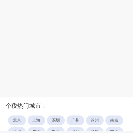
个税热门城市：
北京
上海
深圳
广州
苏州
南京
杭州
天津
重庆
成都
武汉
西安