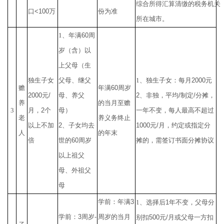
综合所得汇算清缴的税务机关
口
<100
万
份为准
所在城市。
1
、年满
60
周
岁（含）以
上父母（生
独生子女
父母、继父
1
、独生子女：每月
2000
元
赡
年满
60
周岁
2000
元
/
母、养父
2
、非独，平均
/
制定
/
分摊，
养
的当月至赡
3
月，
2
个
母）
一年不变，每人最高不超过
老
养义务终止
以上不加
2
、子女均去
1000
元
/
月，约定或指定分
人
的年末
倍
世的
60
周岁
摊的，需签订书面分摊协议
以上祖父
母、外祖父
母
学前：年满
3
1
、选择后
1
年不变，父母分
学前：
3
周岁
-
周岁的当月
别扣
500
元
/
月或父母一方扣