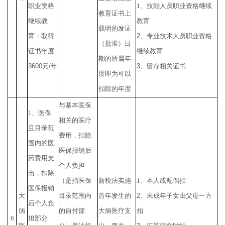
职业资格
1
、技能人员职业资格继续
教育证书上
继续教
教育
载明的发证
育：取得
2
、专业技术人员职业资格
（批准）日
证书年度
继续教育
期的所属年
3600
元
/
年
3
、留存相关证书
度即为可以
扣除的年度
与基本医保
1
、医保
相关的医疗
且目录范
费用，扣除
围内的医
医保报销后
药费用支
个人负担
出，扣除
（是指医保
新税法实施
1
、本人或配偶扣
医保报销
大
目录范围内
首年发生的
2
、未成年子女由父母一方
后个人负
病
的自付部
大病医疗支
扣
6
担部分