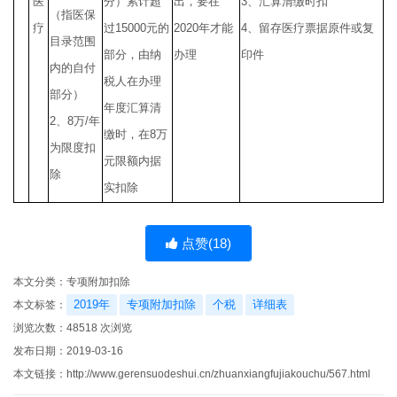
医
分）累计超
出，要在
3
、汇算清缴时扣
（指医保
疗
过
15000
元的
2020
年才能
4
、留存医疗票据原件或复
目录范围
部分，由纳
办理
印件
内的自付
税人在办理
部分）
年度汇算清
2
、
8
万
/
年
缴时，在
8
万
为限度扣
元限额内据
除
实扣除
点赞(
18
)
本文分类：
专项附加扣除
2019年
专项附加扣除
个税
详细表
本文标签：
浏览次数：
48518
次浏览
发布日期：2019-03-16
本文链接：
http://www.gerensuodeshui.cn/zhuanxiangfujiakouchu/567.html