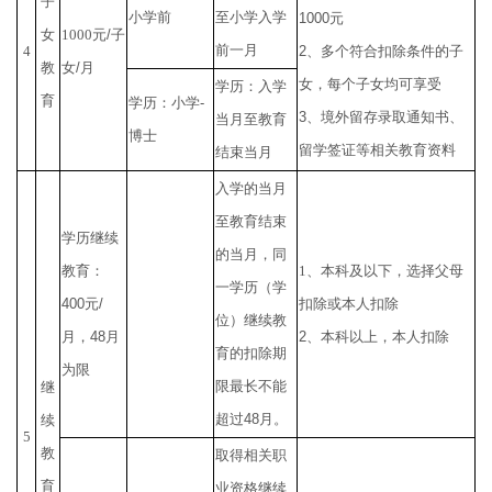
子
小学前
至小学入学
1000
元
女
1000
元
/
子
前一月
4
2
、多个符合扣除条件的子
教
女
/
月
女，每个子女均可享受
学历：入学
育
学历：小学
-
3
、境外留存录取通知书、
当月至教育
博士
留学签证等相关教育资料
结束当月
入学的当月
至教育结束
学历继续
的当月，同
教育：
1
、本科及以下，选择父母
一学历（学
400
元
/
扣除或本人扣除
位）继续教
月，
48
月
2
、本科以上，本人扣除
育的扣除期
为限
限最长不能
继
超过
48
月。
续
5
教
取得相关职
育
业资格继续