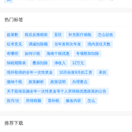
热门标签
超基数
税后反推税前
盲区
补充医疗保险
怎么征收
征求意见
调减扣除额
当年发和次年发
境内居住天数
有哪些
如何计税
海南个税优惠
专项附加扣除
纳税期限表
叠加扣除
净收入
12万元
境外取得的全年一次性奖金
10月份发9月的工资
承担
缴纳个税
政策解析
政策说明
办理要点
关于延续实施全年一次性奖金等个人所得税优惠政策的公告
按月/次
所得税额
需补税
修改内容
怎么
推荐下载