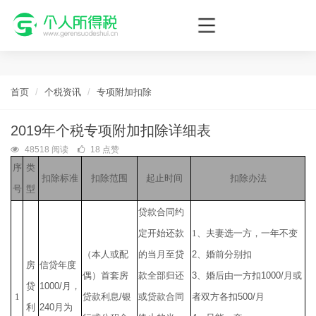
个人所得税网，最新个税资讯平台，您的个税管理专家！
首页
个税资讯
专项附加扣除
2019年个税专项附加扣除详细表
48518 阅读
18 点赞
序
类
扣除标准
扣除范围
起止时间
扣除办法
号
型
贷款合同约
定开始还款
1
、夫妻选一方，一年不变
（本人或配
的当月至贷
2
、婚前分别扣
房
信贷年度
偶）首套房
款全部归还
3
、婚后由一方扣
1000/
月或
贷
1000/
月，
1
贷款利息
/
银
或贷款合同
者双方各扣
500/
月
利
240
月为