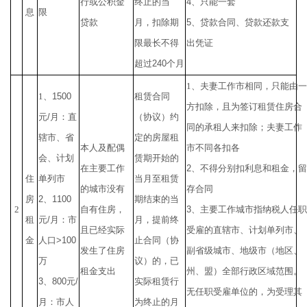
行或公积金
终止的当
4
、只能一套
息
限
贷款
月，扣除期
5
、贷款合同、贷款还款支
限最长不得
出凭证
超过
240
个月
1
、夫妻工作市相同，只能由一
1
、
1500
租赁合同
方扣除，且为签订租赁住房合
元
/
月：直
（协议）约
同的承租人来扣除；夫妻工作
辖市、省
定的房屋租
本人及配偶
市不同各扣各
会、计划
赁期开始的
在主要工作
2
、不得分别扣利息和租金，留
住
单列市
当月至租赁
的城市没有
存合同
房
2
、
1100
期结束的当
2
自有住房，
3
、主要工作城市指纳税人任职
租
元
/
月：市
月，提前终
且已经实际
受雇的直辖市、计划单列市、
金
人口
>100
止合同（协
发生了住房
副省级城市、地级市（地区、
万
议）的，已
租金支出
州、盟）全部行政区域范围。
3
、
800
元
/
实际租赁行
无任职受雇单位的，为受理其
月：市人
为终止的月