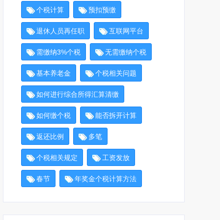
个税计算
预扣预缴
退休人员再任职
互联网平台
需缴纳3%个税
无需缴纳个税
基本养老金
个税相关问题
如何进行综合所得汇算清缴
如何缴个税
能否拆开计算
返还比例
多笔
个税相关规定
工资发放
春节
年奖金个税计算方法