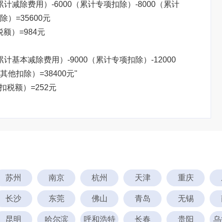
（累计减除费用）-6000（累计专项扣除）-8000（累计
）=35600元
税额）=984元
累计基本减除费用）-9000（累计专项扣除）-12000
扣除）=38400元''
预扣税额）=252元
苏州
南京
杭州
天津
重庆
长沙
东莞
佛山
青岛
无锡
昆明
哈尔滨
呼和浩特
长春
贵阳
乌