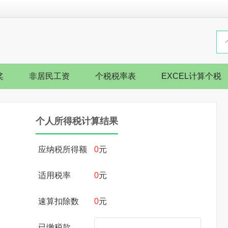
奖
非居民工资
个税税率表
EXCEL计算个税
个人所得税计算结果
应纳税所得额
0
元
适用税率
0
元
速算扣除数
0
元
已缴税款