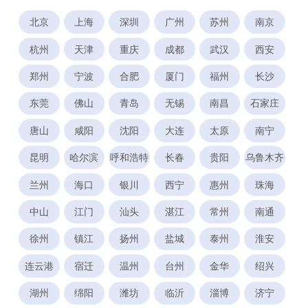
北京
上海
深圳
广州
苏州
南京
杭州
天津
重庆
成都
武汉
西安
郑州
宁波
合肥
厦门
福州
长沙
东莞
佛山
青岛
无锡
南昌
石家庄
唐山
咸阳
沈阳
大连
太原
南宁
昆明
哈尔滨
呼和浩特
长春
贵阳
乌鲁木齐
兰州
海口
银川
西宁
惠州
珠海
中山
江门
汕头
湛江
常州
南通
徐州
镇江
扬州
盐城
泰州
淮安
连云港
宿迁
温州
台州
金华
绍兴
湖州
绵阳
潍坊
临沂
淄博
济宁