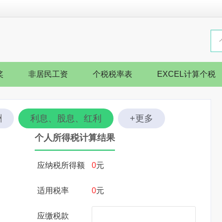
奖
非居民工资
个税税率表
EXCEL计算个税
酬
利息、股息、红利
+更多
个人所得税计算结果
应纳税所得额
0
元
适用税率
0
元
应缴税款