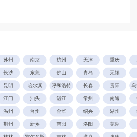
苏州
南京
杭州
天津
重庆
长沙
东莞
佛山
青岛
无锡
昆明
哈尔滨
呼和浩特
长春
贵阳
乌
江门
汕头
湛江
常州
南通
温州
台州
金华
绍兴
湖州
荆州
新乡
南阳
洛阳
芜湖
桂林
鄂尔多斯
吉林
遵义
枣庄