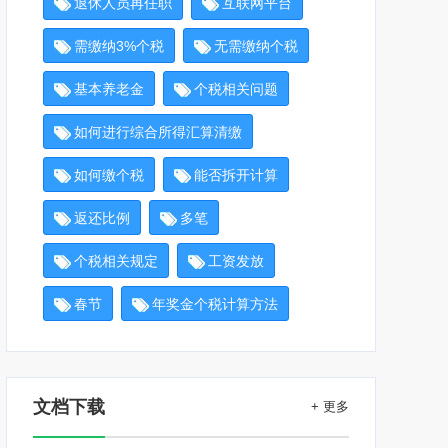
退休人员再任职
互联网平台
需缴纳3%个税
无需缴纳个税
基本养老金
个税相关问题
如何进行综合所得汇算清缴
如何缴个税
能否拆开计算
返还比例
多笔
个税相关规定
工资发放
春节
年奖金个税计算方法
文档下载
+ 更多