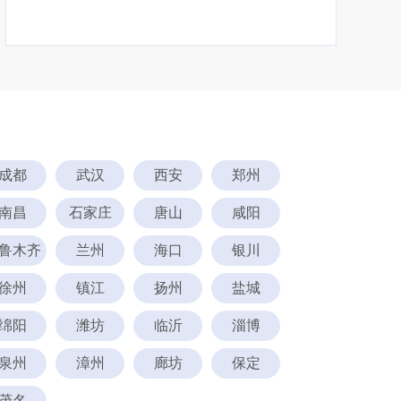
成都
武汉
西安
郑州
南昌
石家庄
唐山
咸阳
鲁木齐
兰州
海口
银川
徐州
镇江
扬州
盐城
绵阳
潍坊
临沂
淄博
泉州
漳州
廊坊
保定
茂名