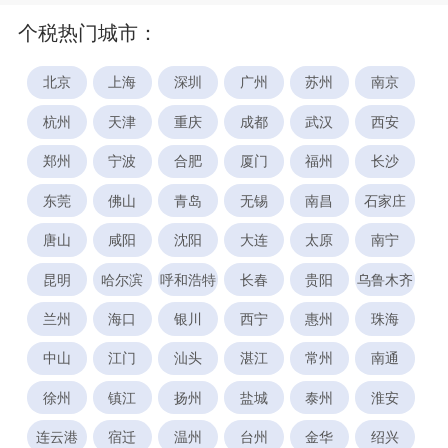
个税热门城市：
北京
上海
深圳
广州
苏州
南京
杭州
天津
重庆
成都
武汉
西安
郑州
宁波
合肥
厦门
福州
长沙
东莞
佛山
青岛
无锡
南昌
石家庄
唐山
咸阳
沈阳
大连
太原
南宁
昆明
哈尔滨
呼和浩特
长春
贵阳
乌鲁木齐
兰州
海口
银川
西宁
惠州
珠海
中山
江门
汕头
湛江
常州
南通
徐州
镇江
扬州
盐城
泰州
淮安
连云港
宿迁
温州
台州
金华
绍兴