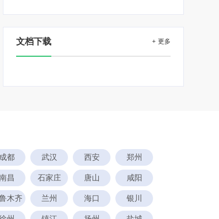
文档下载
+ 更多
成都
武汉
西安
郑州
南昌
石家庄
唐山
咸阳
鲁木齐
兰州
海口
银川
徐州
镇江
扬州
盐城