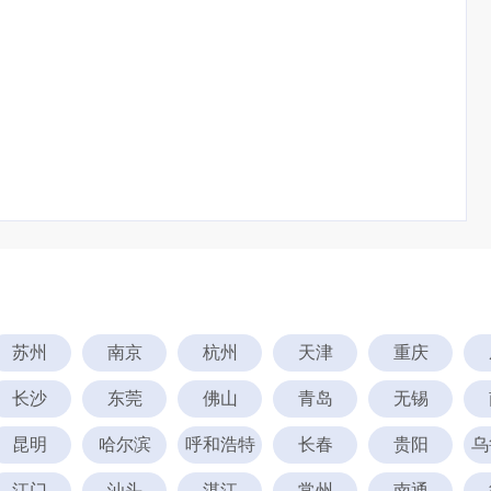
苏州
南京
杭州
天津
重庆
长沙
东莞
佛山
青岛
无锡
昆明
哈尔滨
呼和浩特
长春
贵阳
乌
江门
汕头
湛江
常州
南通