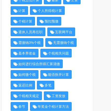
计算
个人所得税计算
个税计算
预扣预缴
退休人员再任职
互联网平台
需缴纳3%个税
无需缴纳个税
基本养老金
个税相关问题
如何进行综合所得汇算清缴
如何缴个税
能否拆开计算
返还比例
多笔
个税相关规定
工资发放
春节
年奖金个税计算方法