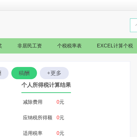
奖
非居民工资
个税税率表
EXCEL计算个税
酬
稿酬
+更多
个人所得税计算结果
减除费用
0
元
应纳税所得额
0
元
适用税率
0
元