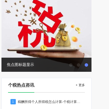
焦点图标题显示
焦点图
个税热点咨讯
+ 更多
稿酬所得个人所得税怎么计算-个税计算器2023
1