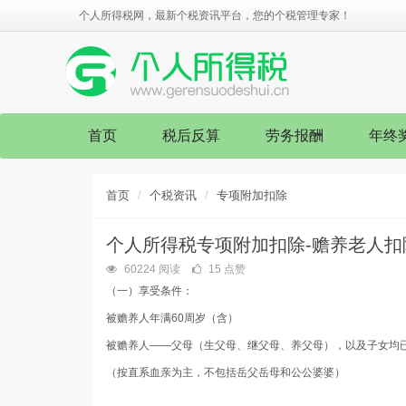
个人所得税网，最新个税资讯平台，您的个税管理专家！
首页
税后反算
劳务报酬
年终
首页
个税资讯
专项附加扣除
个人所得税专项附加扣除-赡养老人扣
60224 阅读
15 点赞
（一）享受条件：
被赡养人年满60周岁（含）
被赡养人——父母（生父母、继父母、养父母），以及子女均
（按直系血亲为主，不包括岳父岳母和公公婆婆）