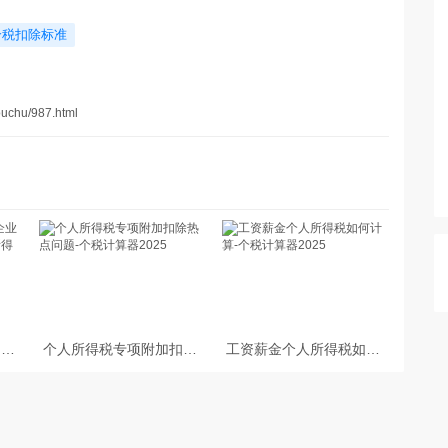
个税扣除标准
ouchu/987.html
台企
个人所得税专项附加扣除
工资薪金个人所得税如何
的个
热点问题-个税计算器
计算-个税计算器2025
算方
2025