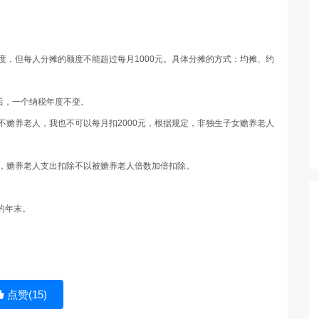
度，但每人分摊的额度不能超过每月1000元。具体分摊的方式：均摊、约
后，一个纳税年度不变。
不赡养老人，我也不可以每月扣2000元，根据规定，非独生子女赡养老人
元，赡养老人支出扣除不以被赡养老人倍数加倍扣除。
的年末。
点赞(
15
)