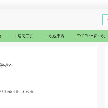
奖
非居民工资
个税税率表
EXCEL计算个税
除标准
已去世的祖父母、外祖父母。