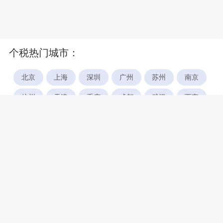
个税热门城市：
北京
上海
深圳
广州
苏州
南京
杭州
天津
重庆
成都
武汉
西安
郑州
宁波
合肥
厦门
福州
长沙
东莞
佛山
青岛
无锡
南昌
石家庄
唐山
咸阳
沈阳
大连
太原
南宁
昆明
哈尔滨
呼和浩特
长春
贵阳
乌鲁木齐
兰州
海口
银川
西宁
惠州
珠海
中山
江门
汕头
湛江
常州
南通