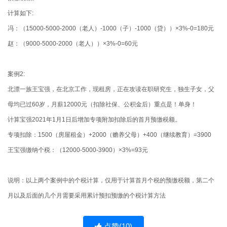
计算如下:
冯：（15000-5000-2000（老人）-1000（子）-1000（贷））×3%-0=180元
赵：（9000-5000-2000（老人））×3%-0=60元
案例2:
北漂一族王宝强，在北京工作，现租房，正在攻读在职研究生，独生子女，父
母均已过60岁，月薪12000元（扣除社保、公积金后）重点是！单身！
计算宝强2021年1月1日后增加专项附加扣除后的首月预缴税额。
专项扣除：1500（房屋租金）+2000（赡养父母）+400（继续教育）=3900
王宝强缴纳个税：（12000-5000-3900）×3%=93元
说明：以上两个案例中的个税计算，仅用于计算首月个税的预缴税额，第二个
月以及后面的几个月需要采用累计预扣预缴的个税计算方法
点赞(
10
)