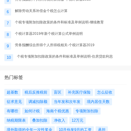
5
解除劳动关系补偿金个税怎么计算
6
个税专项附加扣除政策的条件和标准及举例说明-继续教育
7
个税计算器2019年新个税计算公式举例说明
8
劳务报酬综合所得个人所得税相关-个税计算器2019
9
个税专项附加扣除政策的条件和标准及举例说明-住房贷款利息
10
热门标签
超基数
税后反推税前
盲区
补充医疗保险
怎么征收
征求意见
调减扣除额
当年发和次年发
境内居住天数
有哪些
如何计税
海南个税优惠
专项附加扣除
纳税期限表
叠加扣除
净收入
12万元
境外取得的全年一次性奖金
10月份发9月的工资
承担