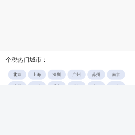
个税热门城市：
北京
上海
深圳
广州
苏州
南京
杭州
天津
重庆
成都
武汉
西安
郑州
宁波
合肥
厦门
福州
长沙
东莞
佛山
青岛
无锡
南昌
石家庄
唐山
咸阳
沈阳
大连
太原
南宁
昆明
哈尔滨
呼和浩特
长春
贵阳
乌鲁木齐