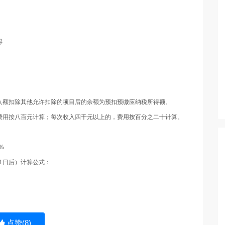
得
入额扣除其他允许扣除的项目后的余额为预扣预缴应纳税所得额。
费用按八百元计算；每次收入四千元以上的，费用按百分之二十计算。
%
月1日后）计算公式：
点赞(
8
)