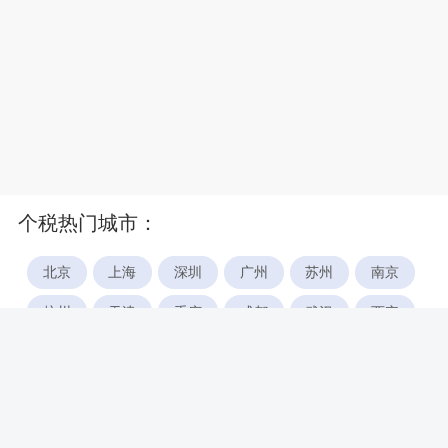
个税热门城市：
北京
上海
深圳
广州
苏州
南京
杭州
天津
重庆
成都
武汉
西安
郑州
宁波
合肥
厦门
福州
长沙
东莞
佛山
青岛
无锡
南昌
石家庄
唐山
咸阳
沈阳
大连
太原
南宁