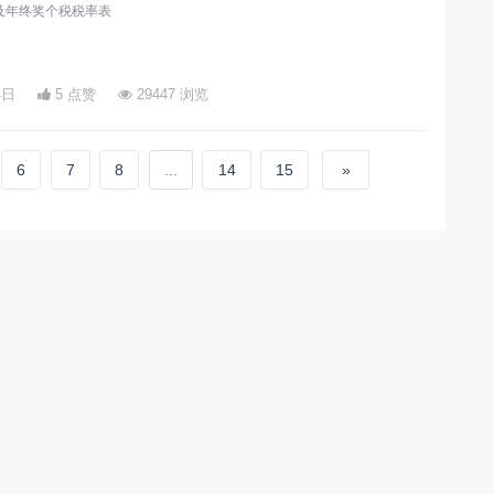
及年终奖个税税率表
4日
5 点赞
29447 浏览
6
7
8
...
14
15
»