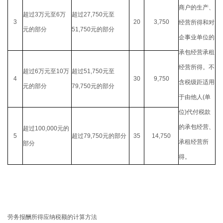
商户的生产、
超过
3
万元至
6
万
超过
27,750
元至
3
20
3,750
经营所得和对
元的部分
51,750
元的部分
企事业单位的
承包经营承租
经营所得。不
超过
6
万元至
10
万
超过
51,750
元至
4
30
9,750
含税级距适用
元的部分
79,750
元的部分
于由他人
(
单
位
)
代付税款
的承包经营、
超过
100,000
元的
5
超过
79,750
元的部分
35
14,750
承租经营所
部分
得。
劳务报酬所得应纳税额的计算方法