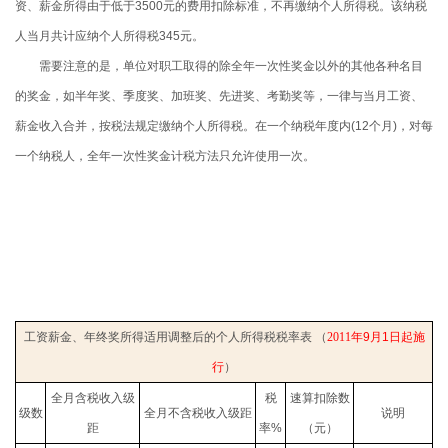
资、薪金所得由于低于
3500
元的费用扣除标准，不再缴纳个人所得税。该纳税
人当月共计应纳个人所得税
345
元。
需要注意的是
，单位对职工取得的除全年一次性奖金以外的其他各种名目
的奖金，如半年奖、季度奖、加班奖、先进奖、考勤奖等，一律与当月工资、
薪金收入合并，按税法规定缴纳个人所得税。在一个纳税年度内
(12
个月
)
，对每
一个纳税人，全年一次性奖金计税方法只允许使用一次。
工资薪金、年终奖所得适用调整后的个人所得税税率表 （
2011
年
9
月
1
日起施
行
）
全月含税收入级
税
速算扣除数
级数
全月不含税收入级距
说明
距
率
%
（元）