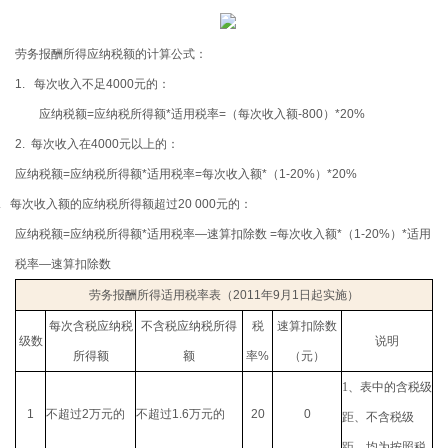
劳务报酬所得应纳税额的计算公式：
1. 每次收入不足
4000
元的：
应纳税额
=
应纳税所得额
*
适用税率
=
（每次收入额
-800
）
*20%
2. 每次收入在
4000
元以上的：
应纳税额
=
应纳税所得额
*
适用税率
=
每次收入额
*
（
1-20%
）
*20%
2. 每次收入额的应纳税所得额超过
20 000
元的：
应纳税额
=
应纳税所得额
*
适用税率—速算扣除数
=
每次收入额
*
（
1-20%
）
*
适用
税率—速算扣除数
劳务报酬所得适用税率表（
2011
年
9
月
1
日起实施
）
每次含税应纳税
不含税应纳税所得
税
速算扣除数
级数
说明
所得额
额
率
%
（元）
1
、表中的含税级
1
不超过
2
万元的
不超过
1.6
万元的
20
0
距、不含税级
距，均为按照税