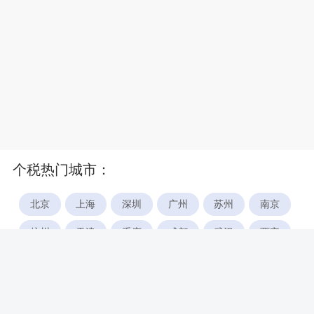
个税热门城市：
北京
上海
深圳
广州
苏州
南京
杭州
天津
重庆
成都
武汉
西安
郑州
宁波
合肥
厦门
福州
长沙
东莞
佛山
青岛
无锡
南昌
石家庄