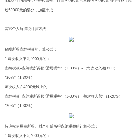
50000
元的部分，依照税法规定计算应纳税额后再按照应纳税额加征五成；超
过
50000
元的部分，加征十成
其它个人所得税计算方法
稿酬所得应纳税额的计算公式：
1.每次收入不足
4000
元的：
应纳税额
=
应纳税所得额
*
适用税率
*
（
1-30%
）
=
（每次收入额
-800
）
*20%*
（
1-30%
）
每次收入在
4000
元以上的：
应纳税额
=
应纳税所得额
*
适用税率
*
（
1-30%
）
=
每次收入额
*
（
1-20%
）
*20%*
（
1-30%
）
特许权使用费所得、财产租赁所得应纳税额的计算公式
：
1.
每次收入不足
4000
元的：