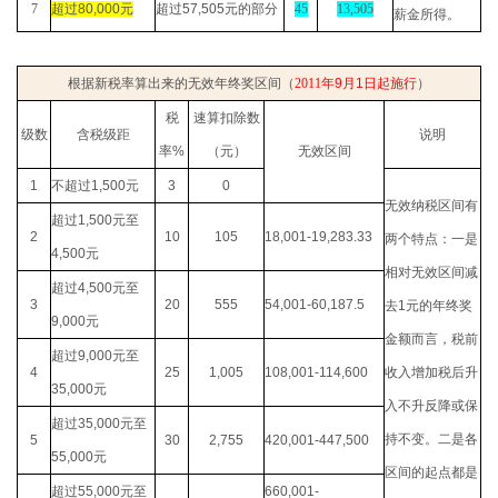
7
超过
80,000
元
超过
57,505
元的部分
45
13,505
薪金所得。
根据新税率算出来的无效年终奖区间（
2011
年
9
月
1
日起施行
）
税
速算扣除数
级数
含税级距
说明
率
%
（元）
无效区间
1
不超过
1,500
元
3
0
无效纳税区间有
超过
1,500
元至
2
10
105
18,001-19,283.33
两个特点：一是
4,500
元
相对无效区间减
超过
4,500
元至
3
20
555
54,001-60,187.5
去
1
元的年终奖
9,000
元
金额而言，税前
超过
9,000
元至
4
25
1,005
108,001-114,600
收入增加税后升
35,000
元
入不升反降或保
超过
35,000
元至
持不变。二是各
5
30
2,755
420,001-447,500
55,000
元
区间的起点都是
超过
55,000
元至
660,001-