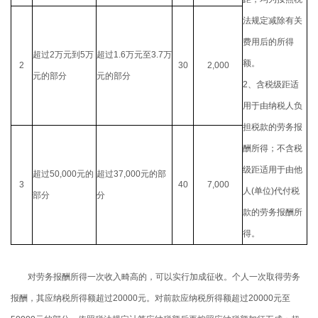
法规定减除有关
费用后的所得
超过
2
万元到
5
万
超过
1.6
万元至
3.7
万
额。
2
30
2,000
元的部分
元的部分
2
、含税级距适
用于由纳税人负
担税款的劳务报
酬所得；不含税
级距适用于由他
超过
50,000
元的
超过
37,000
元的部
3
40
7,000
人
(
单位
)
代付税
部分
分
款的劳务报酬所
得。
对劳务报酬所得一次收入畸高的，可以实行加成征收。个人一次取得劳务
报酬，其应纳税所得额超过
20000
元。对前款应纳税所得额超过
20000
元至