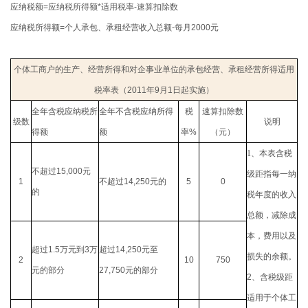
应纳税额
=
应纳税所得额
*
适用税率
-
速算扣除数
应纳税所得额
=
个人承包、承租经营收入总额
-
每月
2000
元
个体工商户的生产、经营所得和对企事业单位的承包经营、承租经营所得适用
税率表（
2011
年
9
月
1
日起实施
）
全年含税应纳税所
全年不含税应纳所得
税
速算扣除数
级数
说明
得额
额
率
%
（元）
1
、本表含税
不超过
15,000
元
级距指每一纳
1
不超过
14,250
元的
5
0
的
税年度的收入
总额，减除成
本，费用以及
超过
1.5
万元到
3
万
超过
14,250
元至
损失的余额。
2
10
750
元的部分
27,750
元的部分
2
、含税级距
适用于个体工