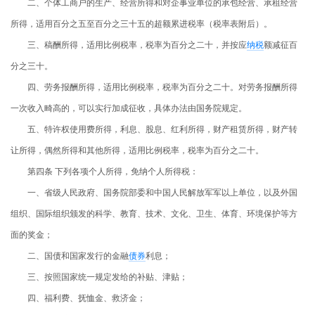
二、个体工商户的生产、经营所得和对企事业单位的承包经营、承租经营
所得，适用百分之五至百分之三十五的超额累进税率（税率表附后）。
三、稿酬所得，适用比例税率，税率为百分之二十，并按应
纳税
额减征百
分之三十。
四、劳务报酬所得，适用比例税率，税率为百分之二十。对劳务报酬所得
一次收入畸高的，可以实行加成征收，具体办法由国务院规定。
五、特许权使用费所得，利息、股息、红利所得，财产租赁所得，财产转
让所得，偶然所得和其他所得，适用比例税率，税率为百分之二十。
第四条 下列各项个人所得，免纳个人所得税：
一、省级人民政府、国务院部委和中国人民解放军军以上单位，以及外国
组织、国际组织颁发的科学、教育、技术、文化、卫生、体育、环境保护等方
面的奖金；
二、国债和国家发行的金融
债券
利息；
三、按照国家统一规定发给的补贴、津贴；
四、福利费、抚恤金、救济金；