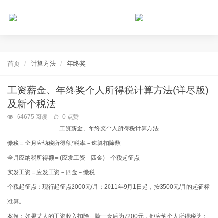
个人所得税网，最新个税资讯平台，您的个税管理专家！
首页
计算方法
年终奖
工资薪金、年终奖个人所得税计算方法(详尽版)
及新个税法
64675 阅读
0 点赞
工资薪金、年终奖个人所得税计算方法
缴税＝全月应纳税所得额
*
税率－速算扣除数
全月应纳税所得额＝
(
应发工资－四金
)
－个税起征点
实发工资＝应发工资－四金－缴税
个税起征点：现行起征点
2000
元
/
月；
2011
年
9
月
1
日起，按
3500
元
/
月的起征标
准算。
案例：如果某人的工资收入扣除三险一金后为
7200
元，他应纳个人所得税为：