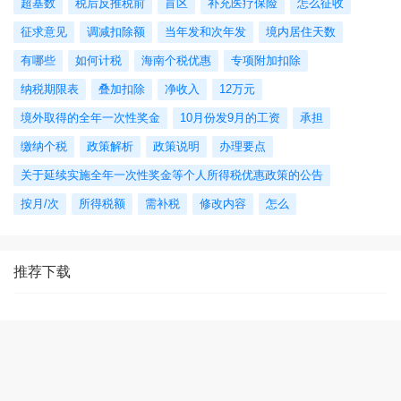
超基数
税后反推税前
盲区
补充医疗保险
怎么征收
征求意见
调减扣除额
当年发和次年发
境内居住天数
有哪些
如何计税
海南个税优惠
专项附加扣除
纳税期限表
叠加扣除
净收入
12万元
境外取得的全年一次性奖金
10月份发9月的工资
承担
缴纳个税
政策解析
政策说明
办理要点
关于延续实施全年一次性奖金等个人所得税优惠政策的公告
按月/次
所得税额
需补税
修改内容
怎么
推荐下载