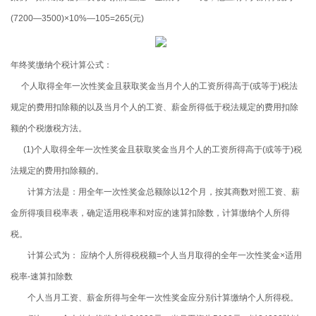
(7200
—
3500)
×
10%
—
105=265(
元
)
年终奖缴纳个税计算公式：
个人取得全年一次性奖金且获取奖金当月个人的工资所得高于(或等于)税法
规定的费用扣除额的以及当月个人的工资、薪金所得低于税法规定的费用扣除
额的个税缴税方法。
(1)
个人取得全年一次性奖金且获取奖金当月个人的工资所得高于
(
或等于
)
税
法规定的费用扣除额的。
计算方法是：用全年一次性奖金总额除以
12
个月，按其商数对照工资、薪
金所得项目税率表，确定适用税率和对应的速算扣除数，计算缴纳个人所得
税。
计算公式为： 应纳个人所得税税额
=
个人当月取得的全年一次性奖金
×
适用
税率
-
速算扣除数
个人当月工资、薪金所得与全年一次性奖金应分别计算缴纳个人所得税。