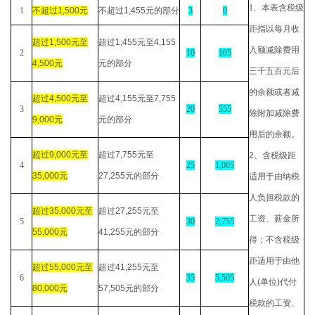
1
、本表含税级
1
不超过
1,500
元
不超过
1,455
元的部分
3
0
距指以每月收
超过
1,500
元至
超过
1,455
元至
4,155
入额减除费用
2
10
105
4,500
元
元的部分
三千五百元后
的余额或者减
超过
4,500
元至
超过
4,155
元至
7,755
3
20
555
除附加减除费
9,000
元
元的部分
用后的余额。
超过
9,000
元至
超过
7,755
元至
2
、含税级距
4
25
1,005
35,000
元
27,255
元的部分
适用于由纳税
人负担税款的
超过
35,000
元至
超过
27,255
元至
工资、薪金所
5
30
2,755
55,000
元
41,255
元的部分
得；不含税级
距适用于由他
超过
55,000
元至
超过
41,255
元至
6
35
5,505
人
(
单位
)
代付
80,000
元
57,505
元的部分
税款的工资、