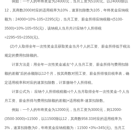
例如：一个人的年终奖金为
24000
元，当月工资为
5100
元。以
24000
除以
12
，其商数
2000
对应的适用税率为
10%
，速算扣除数为
105
，年终奖金应纳税
额为：
24000×10%-105=2295(
元
)
，当月工资、薪金所得应纳税额
=(5100-
3500)×10%-105=55(
元
)
，该纳税人当月共计应纳个人所得税
=2295+55=2350(
元
)
。
(2)
个人取得全年一次性奖金且获取奖金当月个人的工资、薪金所得低于税法
规定的费用扣除额的。
计算方法是：用全年一次性奖金减去
“
个人当月工资、薪金所得与费用扣除
额的差额
”
后的余额除以
12
个月，按其商数对照工资、薪金所得项目税率表，确
定适用税率和对应的速算扣除数，计算缴纳个人所得税。
计算公式为： 应纳个人所得税税额
=(
个人当月取得全年一次性奖金
-
个人当
月工资、薪金所得与费用扣除额的差额
)×
适用税率
-
速算扣除数。
例如：一个人的年终奖金为
12000
元，当月工资为
3000
元，则
12000-
(3500-3000)=11500
，以
11500
除以
12
，其商数
958.33
对应的适用税率为
3%
，速算扣除数为
0
，年终奖金应纳税额为：
11500 ×3%=345(
元
)
。当月工