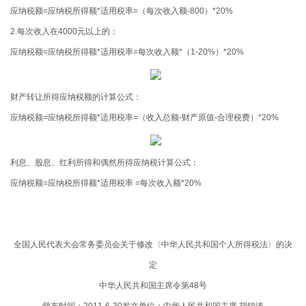
应纳税额
=
应纳税所得额
*
适用税率
=
（每次收入额
-800
）
*20%
2.
每次收入在
4000
元以上的：
应纳税额
=
应纳税所得额
*
适用税率
=
每次收入额
*
（
1-20%
）
*20%
财产转让所得应纳税额的计算公式：
应纳税额
=
应纳税所得额
*
适用税率
=
（收入总额
-
财产原值
-
合理税费）
*20%
利息、股息、红利所得和偶然所得应纳税计算公式：
应纳税额
=
应纳税所得额
*
适用税率
=
每次收入额
*20%
全国人民代表大会常务委员会关于修改〈中华人民共和国个人所得税法〉的决
定
中华人民共和国主席令第48号
颁布时间：2011-6-30发文单位：中华人民共和国主席 胡锦涛