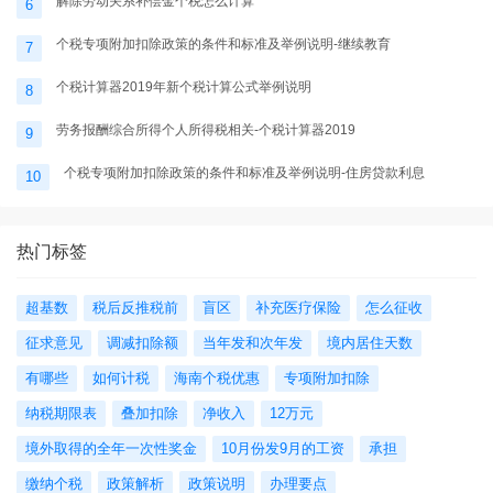
解除劳动关系补偿金个税怎么计算
6
个税专项附加扣除政策的条件和标准及举例说明-继续教育
7
个税计算器2019年新个税计算公式举例说明
8
劳务报酬综合所得个人所得税相关-个税计算器2019
9
个税专项附加扣除政策的条件和标准及举例说明-住房贷款利息
10
热门标签
超基数
税后反推税前
盲区
补充医疗保险
怎么征收
征求意见
调减扣除额
当年发和次年发
境内居住天数
有哪些
如何计税
海南个税优惠
专项附加扣除
纳税期限表
叠加扣除
净收入
12万元
境外取得的全年一次性奖金
10月份发9月的工资
承担
缴纳个税
政策解析
政策说明
办理要点