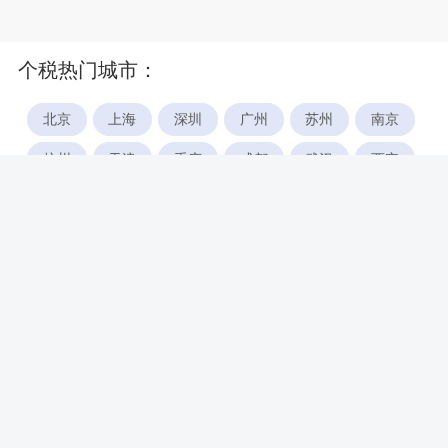
个税热门城市：
北京
上海
深圳
广州
苏州
南京
杭州
天津
重庆
成都
武汉
西安
郑州
宁波
合肥
厦门
福州
长沙
东莞
佛山
青岛
无锡
南昌
石家庄
唐山
咸阳
沈阳
大连
太原
南宁
昆明
哈尔滨
呼和浩特
长春
贵阳
乌鲁木齐
兰州
海口
银川
西宁
惠州
珠海
中山
江门
汕头
湛江
常州
南通
徐州
镇江
扬州
盐城
泰州
淮安