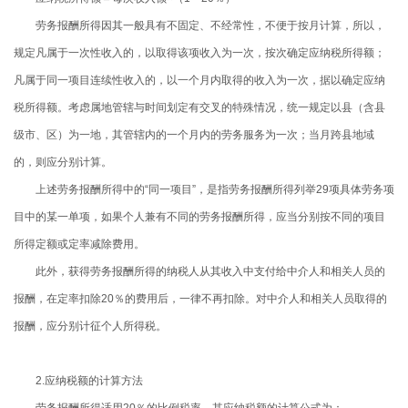
劳务报酬所得因其一般具有不固定、不经常性，不便于按月计算，所以，
规定凡属于一次性收入的，以取得该项收入为一次，按次确定应纳税所得额；
凡属于同一项目连续性收入的，以一个月内取得的收入为一次，据以确定应纳
税所得额。考虑属地管辖与时间划定有交叉的特殊情况，统一规定以县（含县
级市、区）为一地，其管辖内的一个月内的劳务服务为一次；当月跨县地域
的，则应分别计算。
上述劳务报酬所得中的“同一项目”，是指劳务报酬所得列举
29
项具体劳务项
目中的某一单项，如果个人兼有不同的劳务报酬所得，应当分别按不同的项目
所得定额或定率减除费用。
此外，获得劳务报酬所得的纳税人从其收入中支付给中介人和相关人员的
报酬，在定率扣除
20
％的费用后，一律不再扣除。对中介人和相关人员取得的
报酬，应分别计征个人所得税。
2.
应纳税额的计算方法
劳务报酬所得适用
20
％的比例税率，其应纳税额的计算公式为：