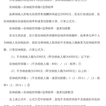
应纳税额＝应纳税所得额×适用税率
如果纳税人的每次应税劳务报酬所得超过
20000
元，应实行加成征税，其
应纳税额应依据相应税率和速算扣除数计算。计算公式为：
应纳税额＝应纳税所得额×适用税率－速算扣除数
应当注意的是，在计算应纳税所得额和应纳所得税额时，如果单位和个人
为纳税人负担税款的，就应当将纳税人取得的不含税收入额换算为应纳税所得
额，计算应纳税款。计算公式为；
（
1
）不含税收入额为
3360
元（即含税收入额为
4000
元）以下的：
应纳税所得额＝（不含税收入额－
800
）／（
1
－税率）①
（
2
）不含税收额为
3360
元（即含税收入额为
4000
元）以上的：
应纳税所得额＝（不含税收入额－速算扣除数）×（
1
－
20
％）／［
1
－税
率×（
1
－
20
％）］②
应纳税额＝应纳税所得额×适用税率－速算扣除数③
在上述公式中，公式①②中的税率，是指不含税所得按不含税级距对应的