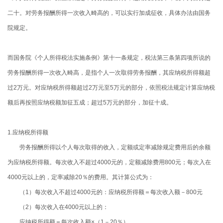
二十。对劳务报酬所得一次收入畸高的，可以实行加成征收，具体办法由国务
院规定。
而国务院《个人所得税法实施条例》第十一条规定，税法第三条第四项所说的
劳务报酬所得一次收入畸高，是指个人一次取得劳务报酬，其应纳税所得额超
过2万元。对应纳税所得额超过2万元至5万元的部分，依照税法规定计算应纳税
额后再按照应纳税额加征五成；超过5万元的部分，加征十成。
1.
应纳税所得额
劳务报酬所得以个人每次取得的收入，定额或定率减除规定费用后的余额
为应纳税所得额。每次收入不超过
4000
元的，定额减除费用
800
元；每次入在
4000
元以上的，定率减除
20
％的费用。其计算公式为：
（
1
）每次收入不超过
4000
元的：应纳税所得额＝每次收入额－
800
元
（
2
）每次收入在
4000
元以上的：
应纳税所得额＝每次收入额×（
1
－
20
％）