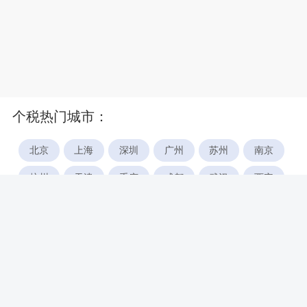
个税热门城市：
北京
上海
深圳
广州
苏州
南京
杭州
天津
重庆
成都
武汉
西安
郑州
宁波
合肥
厦门
福州
长沙
东莞
佛山
青岛
无锡
南昌
石家庄
唐山
咸阳
沈阳
大连
太原
南宁
昆明
哈尔滨
呼和浩特
长春
贵阳
乌鲁木齐