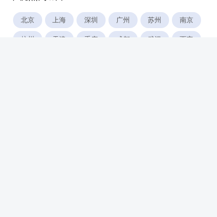
北京
上海
深圳
广州
苏州
南京
杭州
天津
重庆
成都
武汉
西安
郑州
宁波
合肥
厦门
福州
长沙
东莞
佛山
青岛
无锡
南昌
石家庄
唐山
咸阳
沈阳
大连
太原
南宁
昆明
哈尔滨
呼和浩特
长春
贵阳
乌鲁木齐
兰州
海口
银川
西宁
惠州
珠海
中山
江门
汕头
湛江
常州
南通
徐州
镇江
扬州
盐城
泰州
淮安
连云港
宿迁
温州
台州
金华
绍兴
湖州
绵阳
潍坊
临沂
淄博
济宁