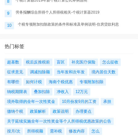
个税计算器2019年新个税计算公式举例说明
8
劳务报酬综合所得个人所得税相关-个税计算器2019
9
个税专项附加扣除政策的条件和标准及举例说明-住房贷款利息
10
热门标签
超基数
税后反推税前
盲区
补充医疗保险
怎么征收
征求意见
调减扣除额
当年发和次年发
境内居住天数
有哪些
如何计税
海南个税优惠
专项附加扣除
纳税期限表
叠加扣除
净收入
12万元
境外取得的全年一次性奖金
10月份发9月的工资
承担
缴纳个税
政策解析
政策说明
办理要点
关于延续实施全年一次性奖金等个人所得税优惠政策的公告
按月/次
所得税额
需补税
修改内容
怎么