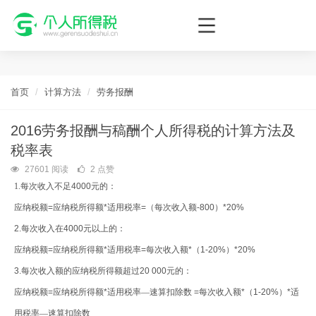
个人所得税网，最新个税资讯平台，您的个税管理专家！
首页
计算方法
劳务报酬
2016劳务报酬与稿酬个人所得税的计算方法及
税率表
27601 阅读
2 点赞
1.
每次收入不足
4000
元的：
应纳税额
=
应纳税所得额
*
适用税率
=
（每次收入额
-800
）
*20%
2.
每次收入在
4000
元以上的：
应纳税额
=
应纳税所得额
*
适用税率
=
每次收入额
*
（
1-20%
）
*20%
3.
每次收入额的应纳税所得额超过
20 000
元的：
应纳税额
=
应纳税所得额
*
适用税率—速算扣除数
=
每次收入额
*
（
1-20%
）
*
适
用税率—速算扣除数