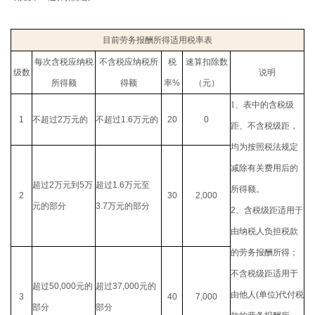
目前劳务报酬所得适用税率表
每次含税应纳税
不含税应纳税所
税
速算扣除数
级数
说明
所得额
得额
率
%
（元）
1
、表中的含税级
1
不超过
2
万元的
不超过
1.6
万元的
20
0
距、不含税级距，
均为按照税法规定
减除有关费用后的
超过
2
万元到
5
万
超过
1.6
万元至
所得额。
2
30
2,000
元的部分
3.7
万元的部分
2
、含税级距适用于
由纳税人负担税款
的劳务报酬所得；
不含税级距适用于
超过
50,000
元的
超过
37,000
元的
由他人
(
单位
)
代付税
3
40
7,000
部分
部分