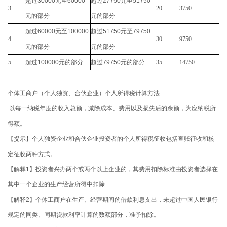
超过
30000
元至
60000
超过
27750
元至
51750
3
20
3750
元的部分
元的部分
超过
60000
元至
100000
超过
51750
元至
79750
4
30
9750
元的部分
元的部分
5
超过
100000
元的部分
超过
79750
元的部分
35
14750
个体工商户（个人独资、合伙企业）个人所得税计算方法
以每一纳税年度的收入总额，减除成本、费用以及损失后的余额，为应纳税所
得额。
【提示】个人独资企业和合伙企业投资者的个人所得税征收包括查账征收和核
定征收两种方式。
【解释1】投资者兴办两个或两个以上企业的，其费用扣除标准由投资者选择在
其中一个企业的生产经营所得中扣除
【解释2】个体工商户在生产、经营期间的借款利息支出，未超过中国人民银行
规定的同类、同期贷款利率计算的数额部分，准予扣除。