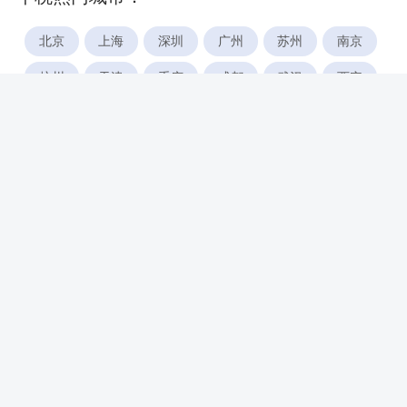
北京
上海
深圳
广州
苏州
南京
杭州
天津
重庆
成都
武汉
西安
郑州
宁波
合肥
厦门
福州
长沙
东莞
佛山
青岛
无锡
南昌
石家庄
唐山
咸阳
沈阳
大连
太原
南宁
昆明
哈尔滨
呼和浩特
长春
贵阳
乌鲁木齐
兰州
海口
银川
西宁
惠州
珠海
中山
江门
汕头
湛江
常州
南通
徐州
镇江
扬州
盐城
泰州
淮安
连云港
宿迁
温州
台州
金华
绍兴
湖州
绵阳
潍坊
临沂
淄博
济宁