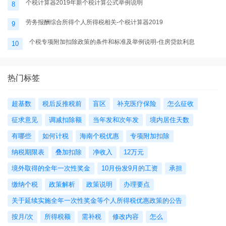
个税计算器2019年新个税计算公式举例说明
8
劳务报酬综合所得个人所得税相关-个税计算器2019
9
个税专项附加扣除政策的条件和标准及举例说明-住房贷款利息
10
热门标签
超基数
税后反推税前
盲区
补充医疗保险
怎么征收
征求意见
调减扣除额
当年发和次年发
境内居住天数
有哪些
如何计税
海南个税优惠
专项附加扣除
纳税期限表
叠加扣除
净收入
12万元
境外取得的全年一次性奖金
10月份发9月的工资
承担
缴纳个税
政策解析
政策说明
办理要点
关于延续实施全年一次性奖金等个人所得税优惠政策的公告
按月/次
所得税额
需补税
修改内容
怎么