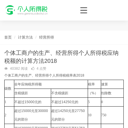
个人所得税网，最新个税资讯平台，您的个税管理专家！
首页
计算方法
经营所得
个体工商户的生产、经营所得个人所得税应纳
税额的计算方法2018
40382 阅读
4 点赞
个体工商户的生产、经营所得个人所得税税率表2018
全年应纳税所得额
税率
速算
级数
含税级距
不含税级距
（
%
）
扣除数
1
不超过
15000
元的
不超过
14250
元的
5
0
超过
15000
元至
30000
超过
14250
元至
27750
2
10
750
元的部分
元的部分