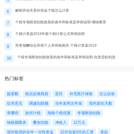
解除劳动关系补偿金个税怎么计算
6
个税专项附加扣除政策的条件和标准及举例说明-继续教育
7
个税计算器2019年新个税计算公式举例说明
8
劳务报酬综合所得个人所得税相关-个税计算器2019
9
个税专项附加扣除政策的条件和标准及举例说明-住房贷款利息
10
热门标签
超基数
税后反推税前
盲区
补充医疗保险
怎么征收
征求意见
调减扣除额
当年发和次年发
境内居住天数
有哪些
如何计税
海南个税优惠
专项附加扣除
纳税期限表
叠加扣除
净收入
12万元
境外取得的全年一次性奖金
10月份发9月的工资
承担