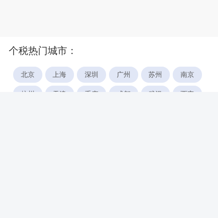
个税热门城市：
北京
上海
深圳
广州
苏州
南京
杭州
天津
重庆
成都
武汉
西安
郑州
宁波
合肥
厦门
福州
长沙
东莞
佛山
青岛
无锡
南昌
石家庄
唐山
咸阳
沈阳
大连
太原
南宁
昆明
哈尔滨
呼和浩特
长春
贵阳
乌鲁木齐
兰州
海口
银川
西宁
惠州
珠海
中山
江门
汕头
湛江
常州
南通