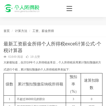
个人所得税网，最新个税资讯平台，您的个税管理专家！
首页
计算方法
工资、薪金所得
最新工资薪金所得个人所得税excel计算公式-个
税计算器
61649 阅读
19 点赞
大家都知道，自2018年个人所得税改革后，个人所得税采用累计预扣预缴的方
式进行个税，累计预扣预缴的个人所得税税率表如下:
预扣
速算扣除
级数
累计预扣预缴应纳税所得额
率
数
（
%
）
1
不超过
36000
元的部分
3
0