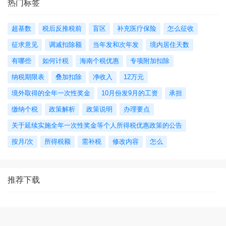
热门标签
超基数
税后反推税前
盲区
补充医疗保险
怎么征收
征求意见
调减扣除额
当年发和次年发
境内居住天数
有哪些
如何计税
海南个税优惠
专项附加扣除
纳税期限表
叠加扣除
净收入
12万元
境外取得的全年一次性奖金
10月份发9月的工资
承担
缴纳个税
政策解析
政策说明
办理要点
关于延续实施全年一次性奖金等个人所得税优惠政策的公告
按月/次
所得税额
需补税
修改内容
怎么
推荐下载