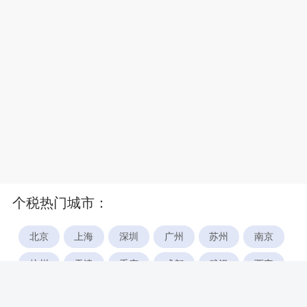
个税热门城市：
北京
上海
深圳
广州
苏州
南京
杭州
天津
重庆
成都
武汉
西安
郑州
宁波
合肥
厦门
福州
长沙