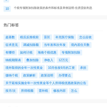
个税专项附加扣除政策的条件和标准及举例说明-住房贷款利息
10
热门标签
超基数
税后反推税前
盲区
补充医疗保险
怎么征收
征求意见
调减扣除额
当年发和次年发
境内居住天数
有哪些
如何计税
海南个税优惠
专项附加扣除
纳税期限表
叠加扣除
净收入
12万元
境外取得的全年一次性奖金
10月份发9月的工资
承担
缴纳个税
政策解析
政策说明
办理要点
关于延续实施全年一次性奖金等个人所得税优惠政策的公告
按月/次
所得税额
需补税
修改内容
怎么