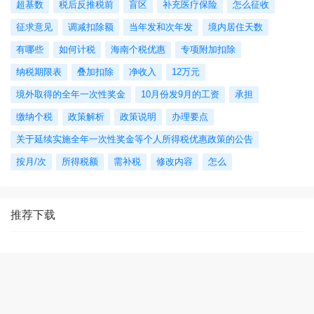
超基数
税后反推税前
盲区
补充医疗保险
怎么征收
征求意见
调减扣除额
当年发和次年发
境内居住天数
有哪些
如何计税
海南个税优惠
专项附加扣除
纳税期限表
叠加扣除
净收入
12万元
境外取得的全年一次性奖金
10月份发9月的工资
承担
缴纳个税
政策解析
政策说明
办理要点
关于延续实施全年一次性奖金等个人所得税优惠政策的公告
按月/次
所得税额
需补税
修改内容
怎么
推荐下载