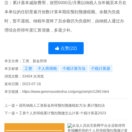
注：累计基本减除费用，按照5000元/月乘以纳税人当年截至本月在
本单位的任职受雇月份数计算本期应预扣预缴税额。余额为负值
时，暂不退税。纳税年度终了后余额仍为负值时，由纳税人通过办
理综合所得年度汇算清缴，多退少补。
点赞(
22
)
本文分类：
工资、薪金所得
工资
个人所得税
个税计算方法
个税计算器
本文标签：
浏览次数：
33404
次浏览
发布日期：2023-07-16
本文链接：
https://www.gerensuodeshui.cn/gongzixinjin/1280.html
上一篇 >
居民纳税人工资薪金所得预扣预缴税款方法-累计预扣法
下一篇 >
工资个人所得税累计预扣预缴怎么计算-个税计算器2023