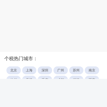
个税热门城市：
北京
上海
深圳
广州
苏州
南京
杭州
天津
重庆
成都
武汉
西安
郑州
宁波
合肥
厦门
福州
长沙
东莞
佛山
青岛
无锡
南昌
石家庄