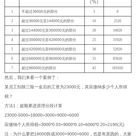
（
%
）
1
不超过
36000
元的部分
3
0
2
超过
36000
元至
144000
元的部分
10
2520
3
超过
144000
元至
300000
元的部分
20
16920
4
超过
300000
元至
420000
元的部分
25
31920
5
超过
420000
元至
660000
元的部分
30
52920
6
超过
660000
元至
960000
元的部分
35
85920
7
超过
960000
元的部分
45
181920
然后，我们来看一个案例了：
某员工扣除三险一金后的工资为23000元，其应缴纳多少个人所得
税？
方法1：
超额累进原理分段计算
23000-5000=18000=3000+9000+6000
应缴纳个人所得税=3000*0.03+9000*0.10+6000*0.20=2190(元)
注：为什么要把18000拆成3000+9000+6000，也是有原因的，大家