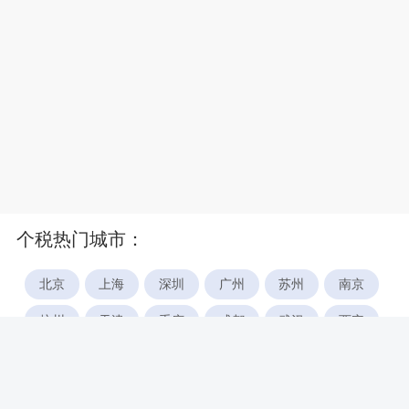
个税热门城市：
北京
上海
深圳
广州
苏州
南京
杭州
天津
重庆
成都
武汉
西安
郑州
宁波
合肥
厦门
福州
长沙
东莞
佛山
青岛
无锡
南昌
石家庄