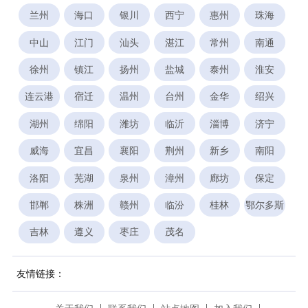
兰州
海口
银川
西宁
惠州
珠海
中山
江门
汕头
湛江
常州
南通
徐州
镇江
扬州
盐城
泰州
淮安
连云港
宿迁
温州
台州
金华
绍兴
湖州
绵阳
潍坊
临沂
淄博
济宁
威海
宜昌
襄阳
荆州
新乡
南阳
洛阳
芜湖
泉州
漳州
廊坊
保定
邯郸
株洲
赣州
临汾
桂林
鄂尔多斯
吉林
遵义
枣庄
茂名
友情链接：