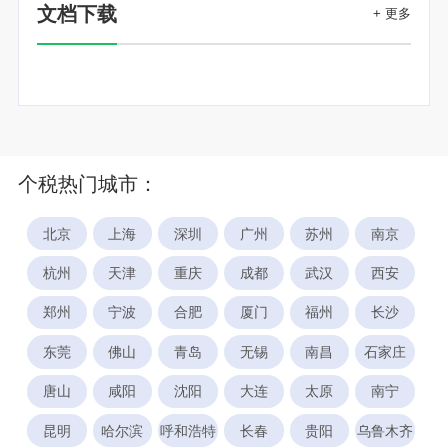
文档下载
+ 更多
个税热门城市：
北京
上海
深圳
广州
苏州
南京
杭州
天津
重庆
成都
武汉
西安
郑州
宁波
合肥
厦门
福州
长沙
东莞
佛山
青岛
无锡
南昌
石家庄
唐山
咸阳
沈阳
大连
太原
南宁
昆明
哈尔滨
呼和浩特
长春
贵阳
乌鲁木齐