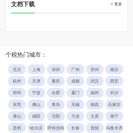
文档下载
+ 更多
个税热门城市：
北京
上海
深圳
广州
苏州
南京
杭州
天津
重庆
成都
武汉
西安
郑州
宁波
合肥
厦门
福州
长沙
东莞
佛山
青岛
无锡
南昌
石家庄
唐山
咸阳
沈阳
大连
太原
南宁
昆明
哈尔滨
呼和浩特
长春
贵阳
乌鲁木齐