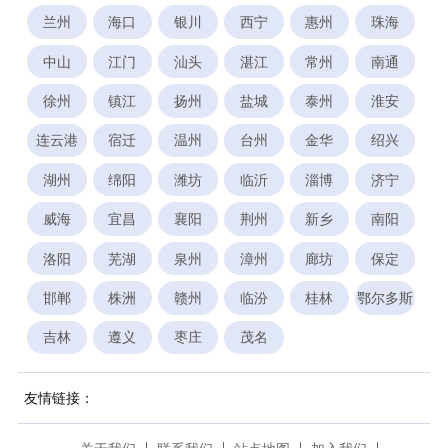
兰州
海口
银川
西宁
惠州
珠海
中山
江门
汕头
湛江
常州
南通
徐州
镇江
扬州
盐城
泰州
淮安
连云港
宿迁
温州
台州
金华
绍兴
湖州
绵阳
潍坊
临沂
淄博
济宁
威海
宜昌
襄阳
荆州
新乡
南阳
洛阳
芜湖
泉州
漳州
廊坊
保定
邯郸
株洲
赣州
临汾
桂林
鄂尔多斯
吉林
遵义
枣庄
茂名
友情链接：