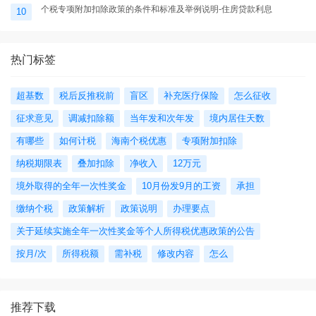
个税专项附加扣除政策的条件和标准及举例说明-住房贷款利息
10
热门标签
超基数
税后反推税前
盲区
补充医疗保险
怎么征收
征求意见
调减扣除额
当年发和次年发
境内居住天数
有哪些
如何计税
海南个税优惠
专项附加扣除
纳税期限表
叠加扣除
净收入
12万元
境外取得的全年一次性奖金
10月份发9月的工资
承担
缴纳个税
政策解析
政策说明
办理要点
关于延续实施全年一次性奖金等个人所得税优惠政策的公告
按月/次
所得税额
需补税
修改内容
怎么
推荐下载