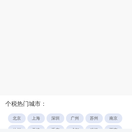
个税热门城市：
北京
上海
深圳
广州
苏州
南京
杭州
天津
重庆
成都
武汉
西安