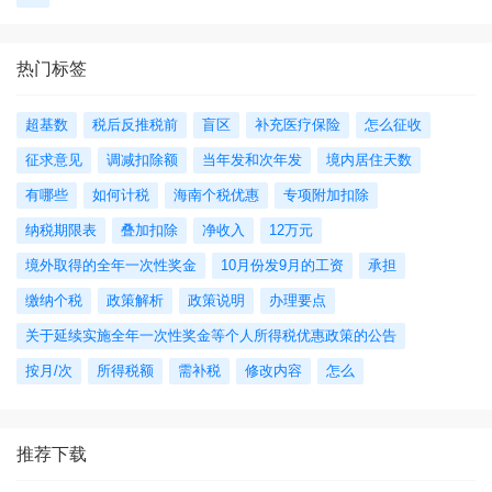
热门标签
超基数
税后反推税前
盲区
补充医疗保险
怎么征收
征求意见
调减扣除额
当年发和次年发
境内居住天数
有哪些
如何计税
海南个税优惠
专项附加扣除
纳税期限表
叠加扣除
净收入
12万元
境外取得的全年一次性奖金
10月份发9月的工资
承担
缴纳个税
政策解析
政策说明
办理要点
关于延续实施全年一次性奖金等个人所得税优惠政策的公告
按月/次
所得税额
需补税
修改内容
怎么
推荐下载