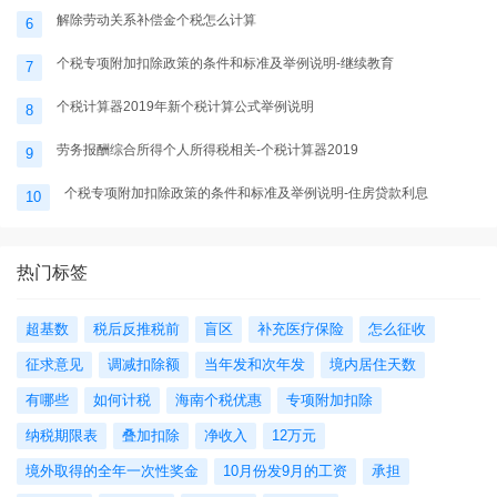
解除劳动关系补偿金个税怎么计算
6
个税专项附加扣除政策的条件和标准及举例说明-继续教育
7
个税计算器2019年新个税计算公式举例说明
8
劳务报酬综合所得个人所得税相关-个税计算器2019
9
个税专项附加扣除政策的条件和标准及举例说明-住房贷款利息
10
热门标签
超基数
税后反推税前
盲区
补充医疗保险
怎么征收
征求意见
调减扣除额
当年发和次年发
境内居住天数
有哪些
如何计税
海南个税优惠
专项附加扣除
纳税期限表
叠加扣除
净收入
12万元
境外取得的全年一次性奖金
10月份发9月的工资
承担