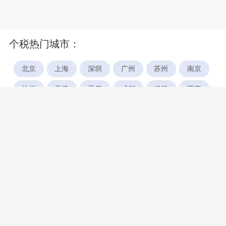
个税热门城市：
北京
上海
深圳
广州
苏州
南京
杭州
天津
重庆
成都
武汉
西安
郑州
宁波
合肥
厦门
福州
长沙
东莞
佛山
青岛
无锡
南昌
石家庄
唐山
咸阳
沈阳
大连
太原
南宁
昆明
哈尔滨
呼和浩特
长春
贵阳
乌鲁木齐
兰州
海口
银川
西宁
惠州
珠海
中山
江门
汕头
湛江
常州
南通