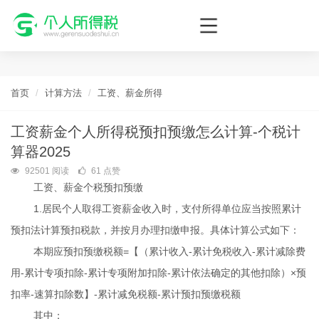
个人所得税网，最新个税资讯平台，您的个税管理专家！
首页
计算方法
工资、薪金所得
工资薪金个人所得税预扣预缴怎么计算-个税计
算器2025
92501 阅读
61 点赞
工资、薪金个税
预扣预缴
1.
居民个人取得工资薪金收入时，支付所得单位应当按照累计
预扣法计算预扣税款，并按月办理扣缴申报。具体计算公式如下：
=
-
-
本期应预扣预缴税额
【（累计收入
累计免税收入
累计减除费
-
-
-
×
用
累计专项扣除
累计专项附加扣除
累计依法确定的其他扣除）
预
-
-
-
扣率
速算扣除数】
累计减免税额
累计预扣预缴税额
其中：