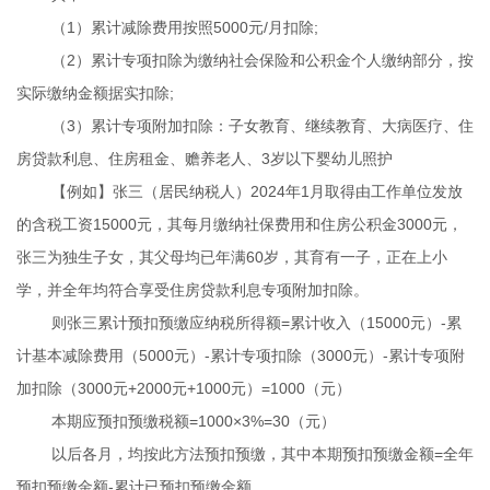
1
5000
/
;
（
）累计减除费用按照
元
月扣除
2
（
）累计专项扣除为缴纳社会保险和公积金个人缴纳部分，按
;
实际缴纳金额据实扣除
3
（
）累计专项附加扣除：子女教育、继续教育、大病医疗、住
3
房贷款利息、住房租金、赡养老人、
岁以下婴幼儿照护
2024
1
【例如】张三（居民纳税人）
年
月取得由工作单位发放
15000
3000
的含税工资
元，其每月缴纳社保费用和住房公积金
元，
60
张三为独生子女，其父母均已年满
岁，其育有一子，正在上小
学，并全年均符合享受住房贷款利息专项附加扣除。
=
15000
-
则张三累计预扣预缴应纳税所得额
累计收入（
元）
累
5000
-
3000
-
计基本减除费用（
元）
累计专项扣除（
元）
累计专项附
3000
+2000
+1000
=1000
加扣除（
元
元
元）
（元）
=1000×3%=30
本期应预扣预缴税额
（元）
=
以后各月，均按此方法预扣预缴，其中本期预扣预缴金额
全年
-
预扣预缴金额
累计已预扣预缴金额。