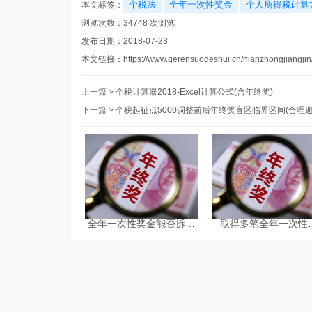
个税法
全年一次性奖金
个人所得税计算
本文标签：
浏览次数：
34748
次浏览
发布日期：2018-07-23
本文链接：
https://www.gerensuodeshui.cn/nianzhongjiangjin
上一篇 >
个税计算器2018-Excel计算公式(含年终奖)
下一篇 >
个税起征点5000调整前后年终奖盲区临界区间(合理避
全年一次性奖金能否拆开
取得多笔全年一次性
计算
金，个人所得税该如
税