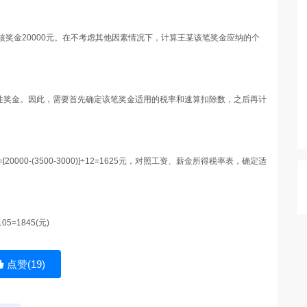
考核奖金20000元。在不考虑其他因素情况下，计算王某该笔奖金应纳的个
性奖金。因此，需要首先确定该笔奖金适用的税率和速算扣除数，之后再计
00-(3500-3000)]÷12=1625元，对照工资、薪金所得税率表，确定适
105=1845(元)
点赞(
19
)