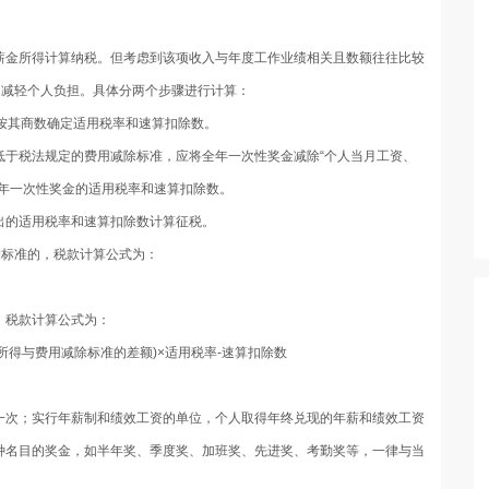
薪金所得计算纳税。但考虑到该项收入与年度工作业绩相关且数额往往比较
、减轻个人负担。具体分两个步骤进行计算：
按其商数确定适用税率和速算扣除数。
低于税法规定的费用减除标准，应将全年一次性奖金减除“个人当月工资、
全年一次性奖金的适用税率和速算扣除数。
出的适用税率和速算扣除数计算征税。
除标准的，税款计算公式为：
，税款计算公式为：
所得与费用减除标准的差额)×适用税率-速算扣除数
一次；实行年薪制和绩效工资的单位，个人取得年终兑现的年薪和绩效工资
种名目的奖金，如半年奖、季度奖、加班奖、先进奖、考勤奖等，一律与当