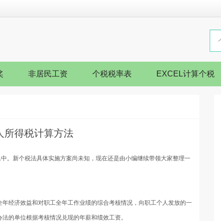
奖
非居民工资
个税税率表
EXCEL计算个税
人所得税计算方法
见征集中。新个税法具体实施方案尚未知，现在还是由小编继续带领大家整理一
全年经济效益和对职工全年工作业绩的综合考核情况，向职工个人发放的一
办法的单位根据考核情况兑现的年薪和绩效工资。