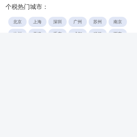
个税热门城市：
北京
上海
深圳
广州
苏州
南京
杭州
天津
重庆
成都
武汉
西安
郑州
宁波
合肥
厦门
福州
长沙
东莞
佛山
青岛
无锡
南昌
石家庄
唐山
咸阳
沈阳
大连
太原
南宁
昆明
哈尔滨
呼和浩特
长春
贵阳
乌鲁木齐
兰州
海口
银川
西宁
惠州
珠海
中山
江门
汕头
湛江
常州
南通
徐州
镇江
扬州
盐城
泰州
淮安
连云港
宿迁
温州
台州
金华
绍兴