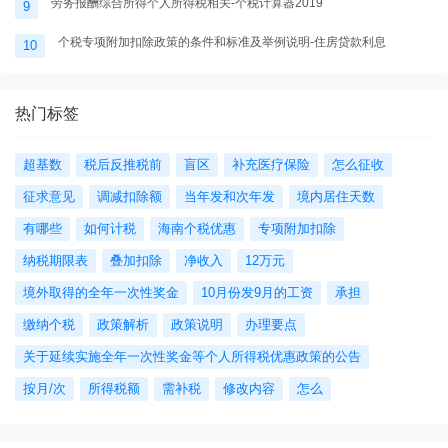
劳务报酬综合所得个人所得税相关-个税计算器2019
9
个税专项附加扣除政策的条件和标准及举例说明-住房贷款利息
10
热门标签
超基数
税后反推税前
盲区
补充医疗保险
怎么征收
征求意见
调减扣除额
当年发和次年发
境内居住天数
有哪些
如何计税
海南个税优惠
专项附加扣除
纳税期限表
叠加扣除
净收入
12万元
境外取得的全年一次性奖金
10月份发9月的工资
承担
缴纳个税
政策解析
政策说明
办理要点
关于延续实施全年一次性奖金等个人所得税优惠政策的公告
按月/次
所得税额
需补税
修改内容
怎么