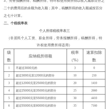
3、劳务报酬所得、稿酬所得、特许权使用费所得以收入减除百分之
二十的费用后的余额为收入额；其中，稿酬所得的收入额减按百分
之七十计算。
二、个税税率表
个人所得税税率表三
（非居民个人工资、薪金所得，劳务报酬所得，稿酬所得，特
许权使用费所得适用）
级
税率
速算扣除
应纳税所得额
数
（
%
）
数
1
不超过
3000
元的
3
0
2
超过
3000
元至
12000
元的部分
10
210
3
超过
12000
元至
25000
元的部分
20
1410
4
超过
25000
元至
35000
元的部分
25
2660
5
超过
35000
元至
55000
元的部分
30
4410
6
超过
55000
元至
80000
元的部分
35
7160