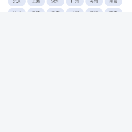
北京
上海
深圳
广州
苏州
南京
杭州
天津
重庆
成都
武汉
西安
郑州
宁波
合肥
厦门
福州
长沙
东莞
佛山
青岛
无锡
南昌
石家庄
唐山
咸阳
沈阳
大连
太原
南宁
昆明
哈尔滨
呼和浩特
长春
贵阳
乌鲁木齐
兰州
海口
银川
西宁
惠州
珠海
中山
江门
汕头
湛江
常州
南通
徐州
镇江
扬州
盐城
泰州
淮安
连云港
宿迁
温州
台州
金华
绍兴
湖州
绵阳
潍坊
临沂
淄博
济宁
威海
宜昌
襄阳
荆州
新乡
南阳