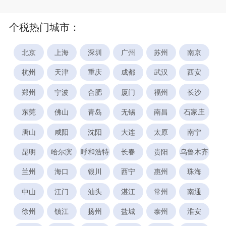
个税热门城市：
北京
上海
深圳
广州
苏州
南京
杭州
天津
重庆
成都
武汉
西安
郑州
宁波
合肥
厦门
福州
长沙
东莞
佛山
青岛
无锡
南昌
石家庄
唐山
咸阳
沈阳
大连
太原
南宁
昆明
哈尔滨
呼和浩特
长春
贵阳
乌鲁木齐
兰州
海口
银川
西宁
惠州
珠海
中山
江门
汕头
湛江
常州
南通
徐州
镇江
扬州
盐城
泰州
淮安