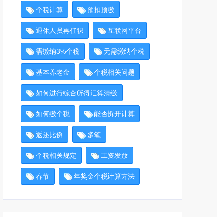
个税计算
预扣预缴
退休人员再任职
互联网平台
需缴纳3%个税
无需缴纳个税
基本养老金
个税相关问题
如何进行综合所得汇算清缴
如何缴个税
能否拆开计算
返还比例
多笔
个税相关规定
工资发放
春节
年奖金个税计算方法