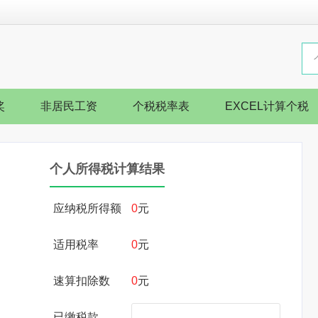
奖
非居民工资
个税税率表
EXCEL计算个税
个人所得税计算结果
应纳税所得额
0
元
适用税率
0
元
速算扣除数
0
元
已缴税款