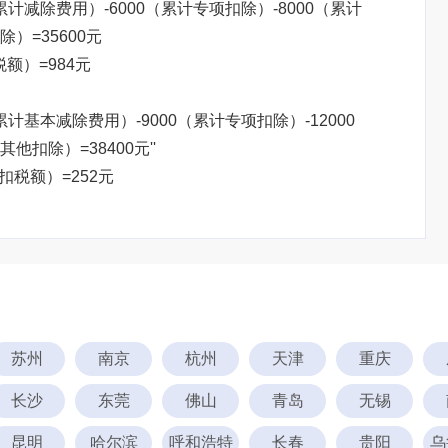
（累计减除费用）-6000（累计专项扣除）-8000（累计
）=35600元
税额）=984元
累计基本减除费用）-9000（累计专项扣除）-12000
扣除）=38400元''
预扣税额）=252元
苏州
南京
杭州
天津
重庆
长沙
东莞
佛山
青岛
无锡
昆明
哈尔滨
呼和浩特
长春
贵阳
乌