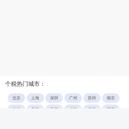
个税热门城市：
北京
上海
深圳
广州
苏州
南京
杭州
天津
重庆
成都
武汉
西安
郑州
宁波
合肥
厦门
福州
长沙