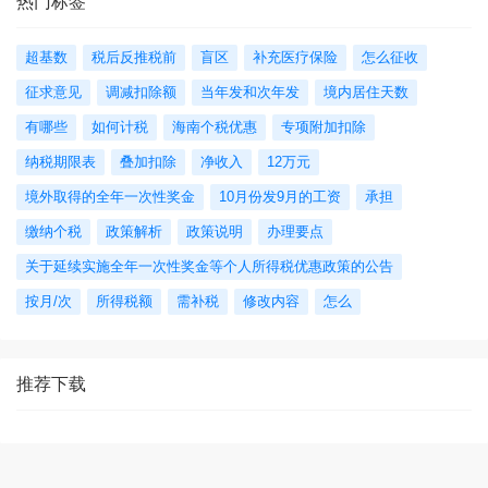
热门标签
超基数
税后反推税前
盲区
补充医疗保险
怎么征收
征求意见
调减扣除额
当年发和次年发
境内居住天数
有哪些
如何计税
海南个税优惠
专项附加扣除
纳税期限表
叠加扣除
净收入
12万元
境外取得的全年一次性奖金
10月份发9月的工资
承担
缴纳个税
政策解析
政策说明
办理要点
关于延续实施全年一次性奖金等个人所得税优惠政策的公告
按月/次
所得税额
需补税
修改内容
怎么
推荐下载