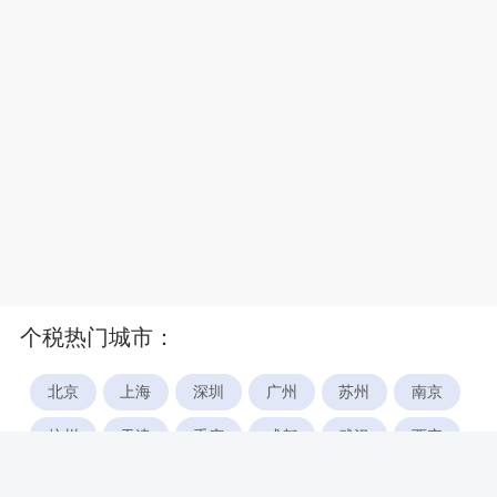
个税热门城市：
北京
上海
深圳
广州
苏州
南京
杭州
天津
重庆
成都
武汉
西安
郑州
宁波
合肥
厦门
福州
长沙