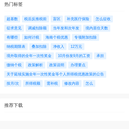
热门标签
超基数
税后反推税前
盲区
补充医疗保险
怎么征收
征求意见
调减扣除额
当年发和次年发
境内居住天数
有哪些
如何计税
海南个税优惠
专项附加扣除
纳税期限表
叠加扣除
净收入
12万元
境外取得的全年一次性奖金
10月份发9月的工资
承担
缴纳个税
政策解析
政策说明
办理要点
关于延续实施全年一次性奖金等个人所得税优惠政策的公告
按月/次
所得税额
需补税
修改内容
怎么
推荐下载